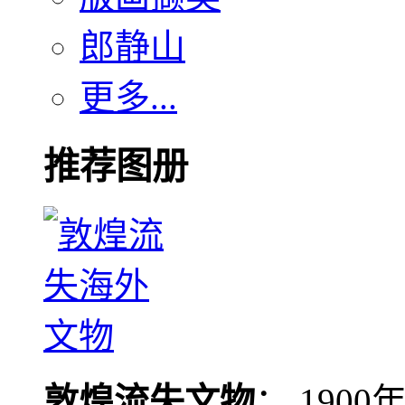
郎静山
更多...
推荐图册
敦煌流失文物
： 190