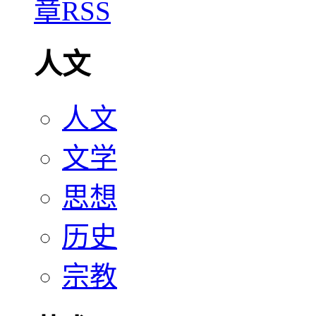
人文
人文
文学
思想
历史
宗教