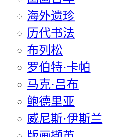
海外遗珍
历代书法
布列松
罗伯特·卡帕
马克·吕布
鲍德里亚
威尼斯·伊斯兰
版画撷英