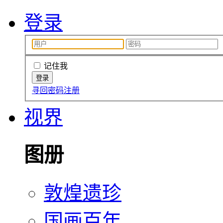
登录
记住我
寻回密码
注册
视界
图册
敦煌遗珍
国画百年