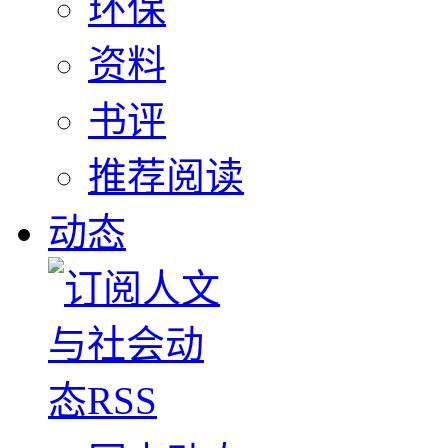
环保
资料
书评
推荐阅读
动态