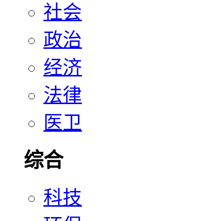
社会
政治
经济
法律
医卫
综合
科技