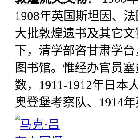
1908年英国斯坦因、
大批敦煌遗书及其它文物
下，清学部咨甘肃学台
图书馆。惟经办官员塞
数，1911-1912年日本
奥登堡考察队、1914