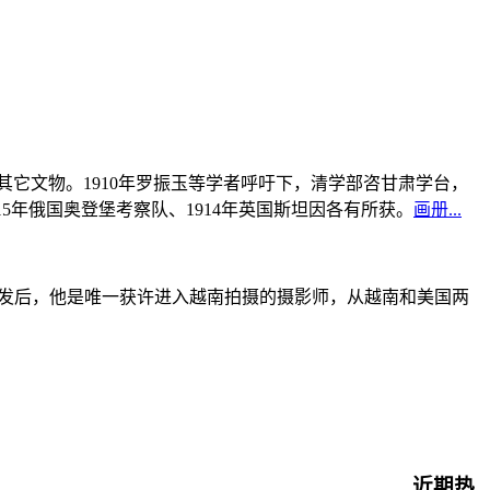
书及其它文物。1910年罗振玉等学者呼吁下，清学部咨甘肃学台，
915年俄国奥登堡考察队、1914年英国斯坦因各有所获。
画册...
战爆发后，他是唯一获许进入越南拍摄的摄影师，从越南和美国两
近期热