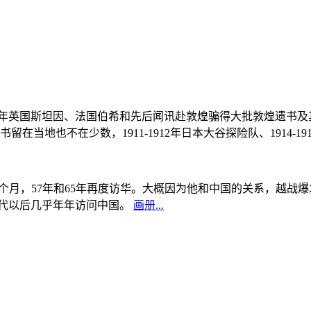
, 1908年英国斯坦因、法国伯希和先后闻讯赴敦煌骗得大批敦煌遗
当地也不在少数，1911-1912年日本大谷探险队、1914-1
中国5个月，57年和65年再度访华。大概因为他和中国的关系，越
0年代以后几乎年年访问中国。
画册...