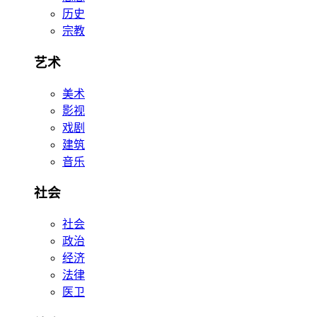
历史
宗教
艺术
美术
影视
戏剧
建筑
音乐
社会
社会
政治
经济
法律
医卫