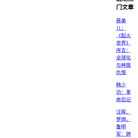
门文章
蔡美
儿：
《起火
世界》
序言：
全球化
与种族
仇恨
韩少
功：革
命后记
汪晖、
罗岗、
鲁明
军：跨