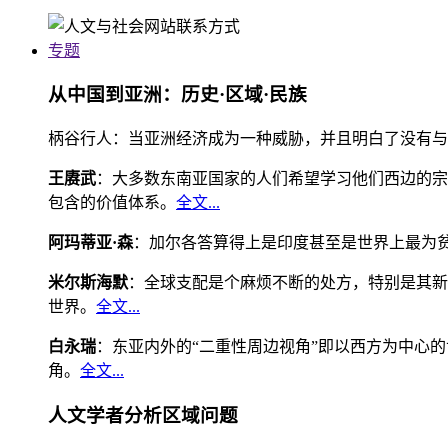
专题
从中国到亚洲：历史·区域·民族
柄谷行人：当亚洲经济成为一种威胁，并且明白了没有与
王赓武
：大多数东南亚国家的人们希望学习他们西边的宗
包含的价值体系。
全文...
阿玛蒂亚·森
：加尔各答算得上是印度甚至是世界上最为
米尔斯海默
：全球支配是个麻烦不断的处方，特别是其新
世界。
全文...
白永瑞
：东亚内外的“二重性周边视角”即以西方为中心
角。
全文...
人文学者分析区域问题