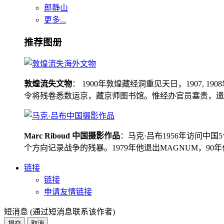
郎静山
更多...
推荐图册
敦煌流失文物
： 1900年敦煌藏经洞重见天日，1907
令将残卷悉数运京，藏京师图书馆。惟经办官员塞责，遗书留在
Marc Riboud 中国摄影作品
：马克·吕布1956年访问
个方向记录战争的残暴。1979年他退出MAGNUM，9
链接
链接
申请友情链接
短消息 (通过短消息联系该作者)