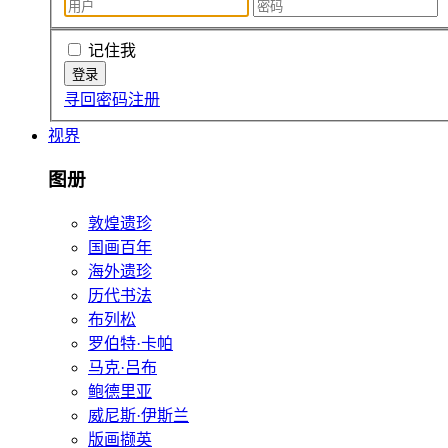
记住我
寻回密码
注册
视界
图册
敦煌遗珍
国画百年
海外遗珍
历代书法
布列松
罗伯特·卡帕
马克·吕布
鲍德里亚
威尼斯·伊斯兰
版画撷英