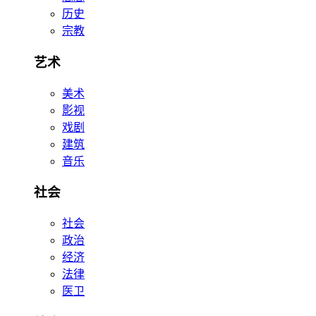
历史
宗教
艺术
美术
影视
戏剧
建筑
音乐
社会
社会
政治
经济
法律
医卫