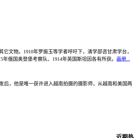
书及其它文物。1910年罗振玉等学者呼吁下，清学部咨甘肃学台，
915年俄国奥登堡考察队、1914年英国斯坦因各有所获。
画册...
战爆发后，他是唯一获许进入越南拍摄的摄影师，从越南和美国两
近期热