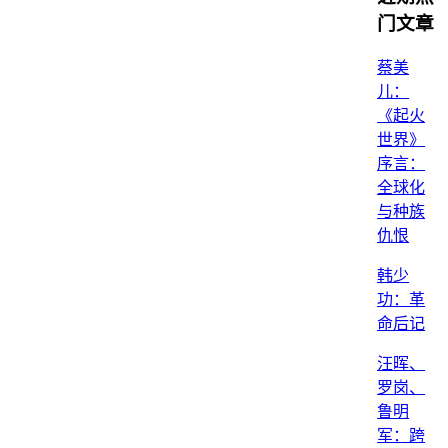
门文章
蔡美
儿：
《起火
世界》
序言：
全球化
与种族
仇恨
韩少
功：革
命后记
汪晖、
罗岗、
鲁明
军：跨