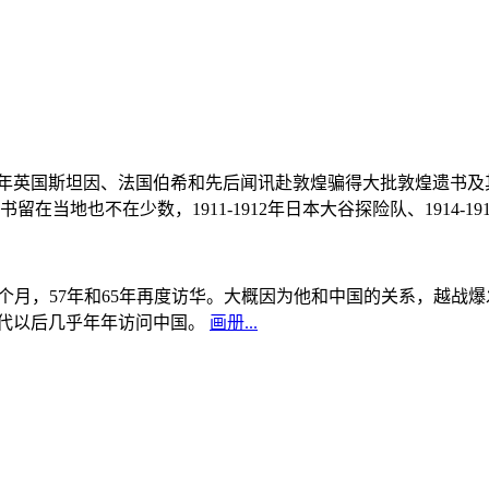
, 1908年英国斯坦因、法国伯希和先后闻讯赴敦煌骗得大批敦煌遗
当地也不在少数，1911-1912年日本大谷探险队、1914-1
中国5个月，57年和65年再度访华。大概因为他和中国的关系，越
0年代以后几乎年年访问中国。
画册...