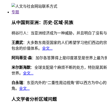
专题
从中国到亚洲：历史·区域·民族
柄谷行人：当亚洲经济成为一种威胁，并且明白了没有与
王赓武
：大多数东南亚国家的人们希望学习他们西边的宗
包含的价值体系。
全文...
阿玛蒂亚·森
：加尔各答算得上是印度甚至是世界上最为
米尔斯海默
：全球支配是个麻烦不断的处方，特别是其新
世界。
全文...
白永瑞
：东亚内外的“二重性周边视角”即以西方为中心
角。
全文...
人文学者分析区域问题