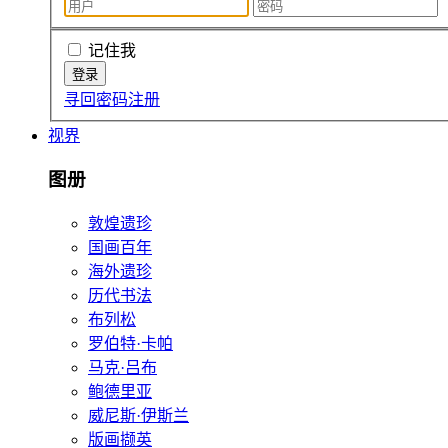
记住我
寻回密码
注册
视界
图册
敦煌遗珍
国画百年
海外遗珍
历代书法
布列松
罗伯特·卡帕
马克·吕布
鲍德里亚
威尼斯·伊斯兰
版画撷英