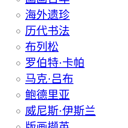
海外遗珍
历代书法
布列松
罗伯特·卡帕
马克·吕布
鲍德里亚
威尼斯·伊斯兰
版画撷英