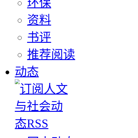
环保
资料
书评
推荐阅读
动态