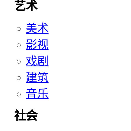
艺术
美术
影视
戏剧
建筑
音乐
社会