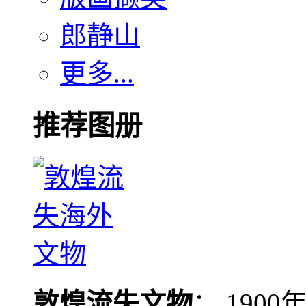
郎静山
更多...
推荐图册
敦煌流失文物
： 190