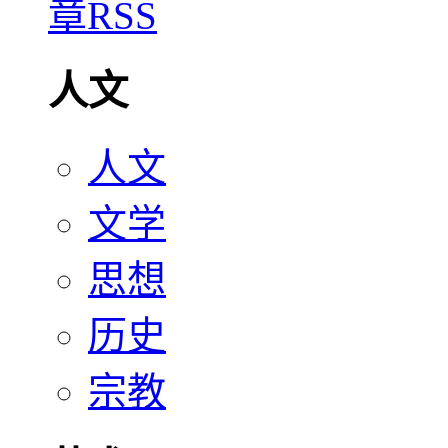
人文
人文
文学
思想
历史
宗教