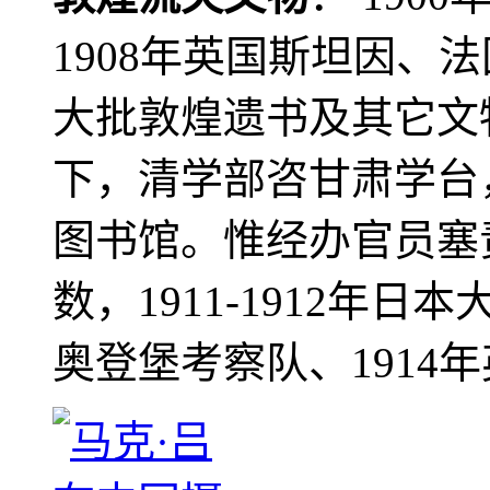
1908年英国斯坦因、
大批敦煌遗书及其它文物
下，清学部咨甘肃学台
图书馆。惟经办官员塞
数，1911-1912年日本
奥登堡考察队、1914