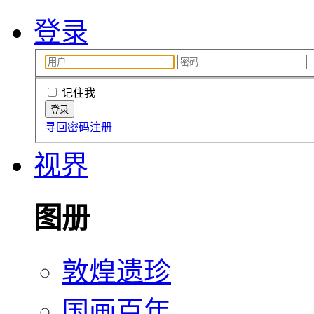
登录
记住我
寻回密码
注册
视界
图册
敦煌遗珍
国画百年