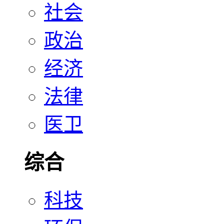
社会
政治
经济
法律
医卫
综合
科技