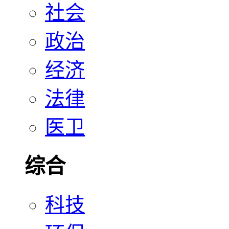
社会
政治
经济
法律
医卫
综合
科技