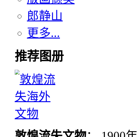
郎静山
更多...
推荐图册
敦煌流失文物
： 190