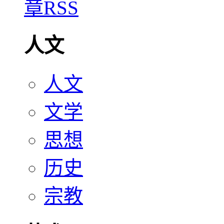
人文
人文
文学
思想
历史
宗教