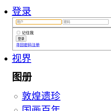
登录
记住我
寻回密码
注册
视界
图册
敦煌遗珍
国画百年