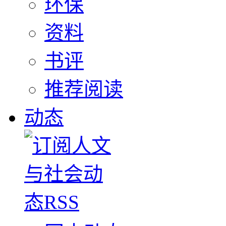
环保
资料
书评
推荐阅读
动态