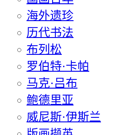
海外遗珍
历代书法
布列松
罗伯特·卡帕
马克·吕布
鲍德里亚
威尼斯·伊斯兰
版画撷英