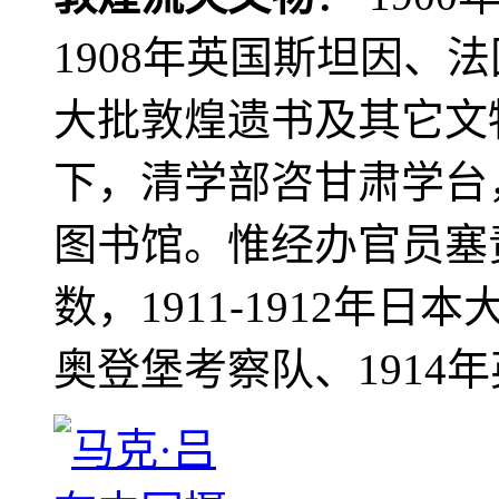
1908年英国斯坦因、
大批敦煌遗书及其它文物
下，清学部咨甘肃学台
图书馆。惟经办官员塞
数，1911-1912年日本
奥登堡考察队、1914