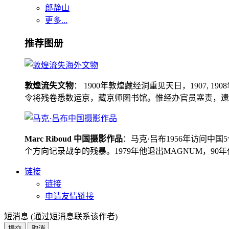
郎静山
更多...
推荐图册
敦煌流失文物
： 1900年敦煌藏经洞重见天日，1907
令将残卷悉数运京，藏京师图书馆。惟经办官员塞责，遗书留在
Marc Riboud 中国摄影作品
：马克·吕布1956年访问
个方向记录战争的残暴。1979年他退出MAGNUM，9
链接
链接
申请友情链接
短消息 (通过短消息联系该作者)