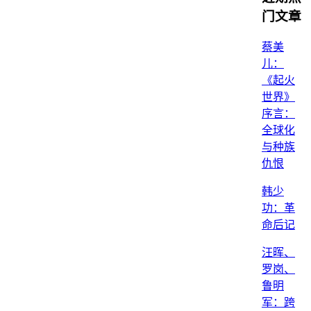
门文章
蔡美
儿：
《起火
世界》
序言：
全球化
与种族
仇恨
韩少
功：革
命后记
汪晖、
罗岗、
鲁明
军：跨