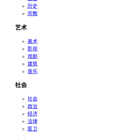
历史
宗教
艺术
美术
影视
戏剧
建筑
音乐
社会
社会
政治
经济
法律
医卫