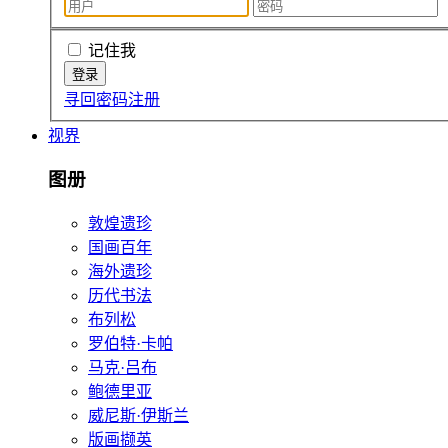
记住我
寻回密码
注册
视界
图册
敦煌遗珍
国画百年
海外遗珍
历代书法
布列松
罗伯特·卡帕
马克·吕布
鲍德里亚
威尼斯·伊斯兰
版画撷英