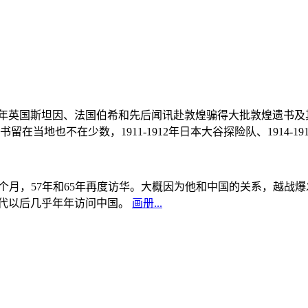
, 1908年英国斯坦因、法国伯希和先后闻讯赴敦煌骗得大批敦煌遗
当地也不在少数，1911-1912年日本大谷探险队、1914-1
中国5个月，57年和65年再度访华。大概因为他和中国的关系，越
0年代以后几乎年年访问中国。
画册...