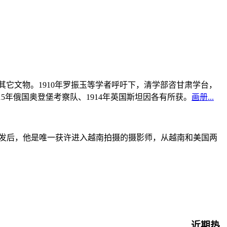
书及其它文物。1910年罗振玉等学者呼吁下，清学部咨甘肃学台，
915年俄国奥登堡考察队、1914年英国斯坦因各有所获。
画册...
战爆发后，他是唯一获许进入越南拍摄的摄影师，从越南和美国两
近期热