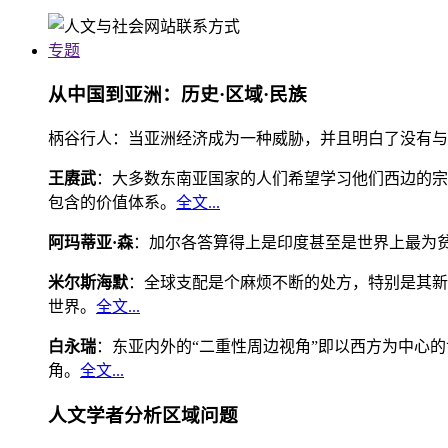
专题
从中国到亚洲：历史·区域·民族
柄谷行人：当亚洲经济成为一种威胁，并且明白了没有与
王赓武
：大多数东南亚国家的人们希望学习他们西边的宗
包含的价值体系。
全文...
阿玛蒂亚·森
：加尔各答算得上是印度甚至是世界上最为
米尔斯海默
：全球支配是个麻烦不断的处方，特别是其新
世界。
全文...
白永瑞
：东亚内外的“二重性周边视角”即以西方为中心
角。
全文...
人文学者分析区域问题