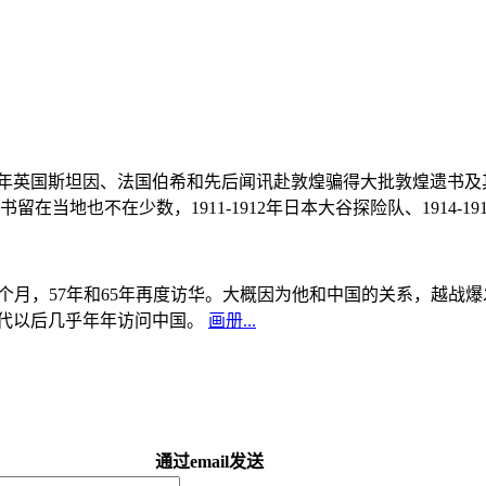
, 1908年英国斯坦因、法国伯希和先后闻讯赴敦煌骗得大批敦煌遗
当地也不在少数，1911-1912年日本大谷探险队、1914-1
中国5个月，57年和65年再度访华。大概因为他和中国的关系，越
0年代以后几乎年年访问中国。
画册...
通过email发送