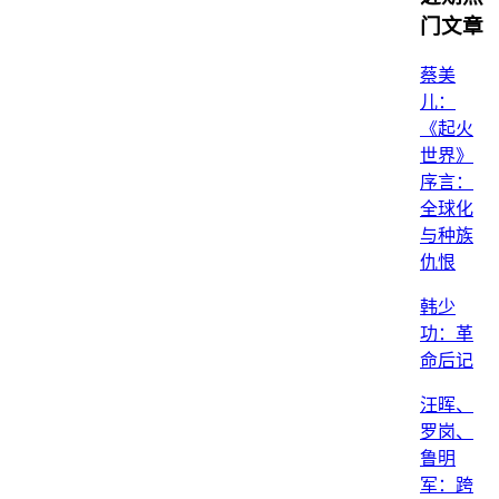
门文章
蔡美
儿：
《起火
世界》
序言：
全球化
与种族
仇恨
韩少
功：革
命后记
汪晖、
罗岗、
鲁明
军：跨