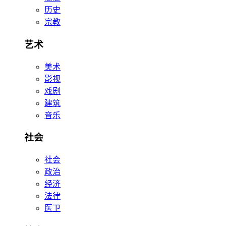
历史
宗教
艺术
美术
影视
戏剧
建筑
音乐
社会
社会
政治
经济
法律
医卫