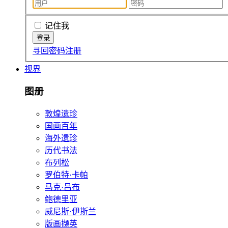
记住我
寻回密码
注册
视界
图册
敦煌遗珍
国画百年
海外遗珍
历代书法
布列松
罗伯特·卡帕
马克·吕布
鲍德里亚
威尼斯·伊斯兰
版画撷英