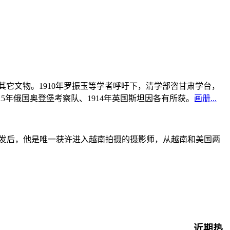
书及其它文物。1910年罗振玉等学者呼吁下，清学部咨甘肃学台，
915年俄国奥登堡考察队、1914年英国斯坦因各有所获。
画册...
战爆发后，他是唯一获许进入越南拍摄的摄影师，从越南和美国两
近期热