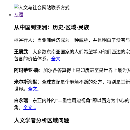
专题
从中国到亚洲：历史·区域·民族
柄谷行人：当亚洲经济成为一种威胁，并且明白了没有与
王赓武
：大多数东南亚国家的人们希望学习他们西边的宗
包含的价值体系。
全文...
阿玛蒂亚·森
：加尔各答算得上是印度甚至是世界上最为
米尔斯海默
：全球支配是个麻烦不断的处方，特别是其新
世界。
全文...
白永瑞
：东亚内外的“二重性周边视角”即以西方为中心
角。
全文...
人文学者分析区域问题