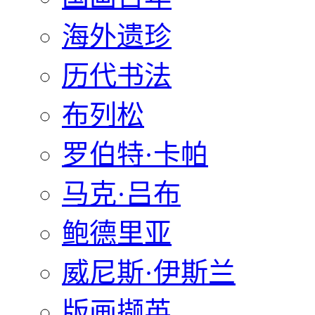
海外遗珍
历代书法
布列松
罗伯特·卡帕
马克·吕布
鲍德里亚
威尼斯·伊斯兰
版画撷英