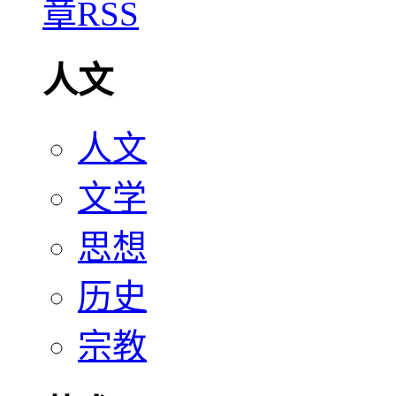
人文
人文
文学
思想
历史
宗教