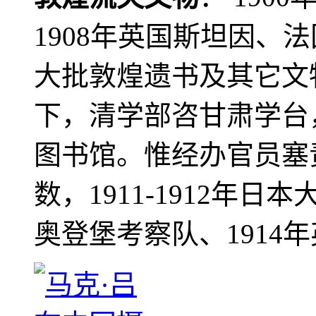
1908年英国斯坦因、
大批敦煌遗书及其它文物
下，清学部咨甘肃学台
图书馆。惟经办官员塞
数，1911-1912年日本
奥登堡考察队、1914