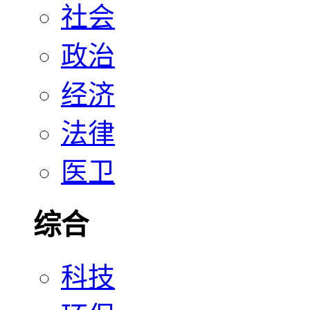
社会
政治
经济
法律
医卫
综合
科技