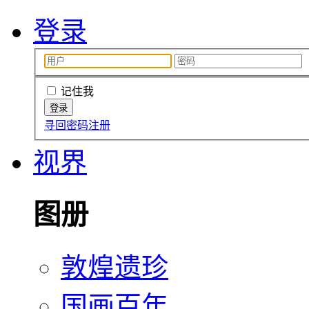
登录
记住我
寻回密码
注册
视界
图册
敦煌遗珍
国画百年