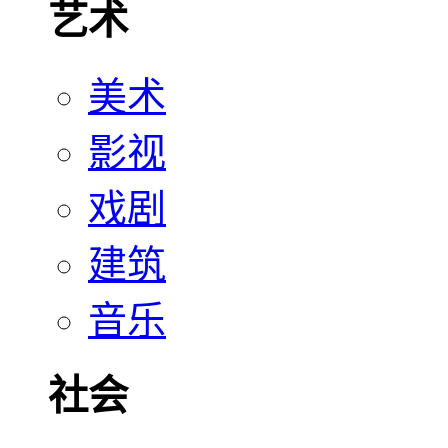
艺术
美术
影视
戏剧
建筑
音乐
社会