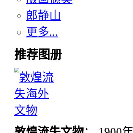
郎静山
更多...
推荐图册
敦煌流失文物
： 190