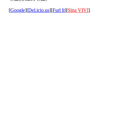
[
Google
][
Del.icio.us
][
Furl It
][
Sina VIVI
]