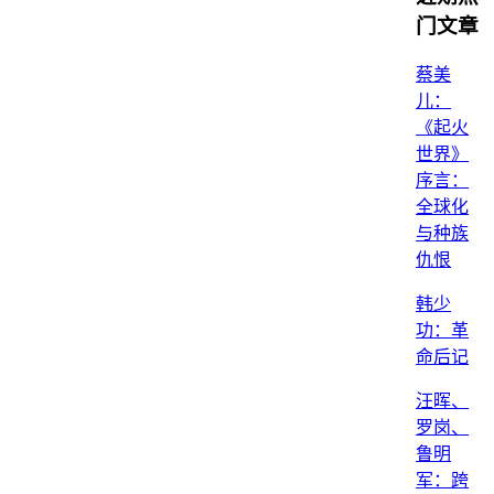
门文章
蔡美
儿：
《起火
世界》
序言：
全球化
与种族
仇恨
韩少
功：革
命后记
汪晖、
罗岗、
鲁明
军：跨