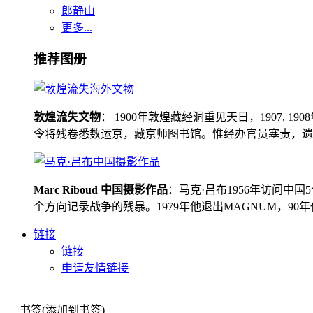
郎静山
更多...
推荐图册
敦煌流失文物
： 1900年敦煌藏经洞重见天日，1907
令将残卷悉数运京，藏京师图书馆。惟经办官员塞责，遗书留在
Marc Riboud 中国摄影作品
：马克·吕布1956年访问
个方向记录战争的残暴。1979年他退出MAGNUM，9
链接
链接
申请友情链接
书签(添加到书签)