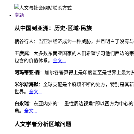
专题
从中国到亚洲：历史·区域·民族
柄谷行人：当亚洲经济成为一种威胁，并且明白了没有与
王赓武
：大多数东南亚国家的人们希望学习他们西边的宗
包含的价值体系。
全文...
阿玛蒂亚·森
：加尔各答算得上是印度甚至是世界上最为
米尔斯海默
：全球支配是个麻烦不断的处方，特别是其新
世界。
全文...
白永瑞
：东亚内外的“二重性周边视角”即以西方为中心
角。
全文...
人文学者分析区域问题