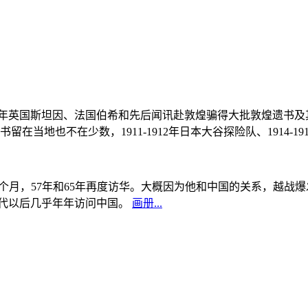
, 1908年英国斯坦因、法国伯希和先后闻讯赴敦煌骗得大批敦煌遗
当地也不在少数，1911-1912年日本大谷探险队、1914-1
中国5个月，57年和65年再度访华。大概因为他和中国的关系，越
0年代以后几乎年年访问中国。
画册...