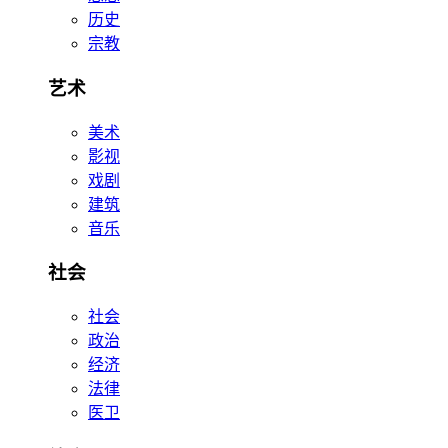
历史
宗教
艺术
美术
影视
戏剧
建筑
音乐
社会
社会
政治
经济
法律
医卫