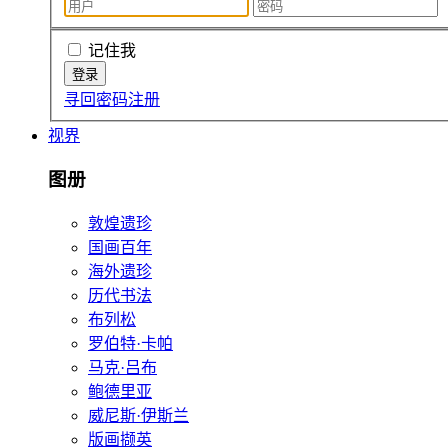
记住我
寻回密码
注册
视界
图册
敦煌遗珍
国画百年
海外遗珍
历代书法
布列松
罗伯特·卡帕
马克·吕布
鲍德里亚
威尼斯·伊斯兰
版画撷英