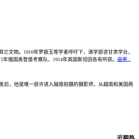
书及其它文物。1910年罗振玉等学者呼吁下，清学部咨甘肃学台，
915年俄国奥登堡考察队、1914年英国斯坦因各有所获。
画册...
战爆发后，他是唯一获许进入越南拍摄的摄影师，从越南和美国两
近期热