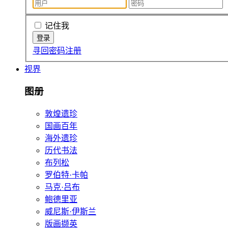
记住我
寻回密码
注册
视界
图册
敦煌遗珍
国画百年
海外遗珍
历代书法
布列松
罗伯特·卡帕
马克·吕布
鲍德里亚
威尼斯·伊斯兰
版画撷英