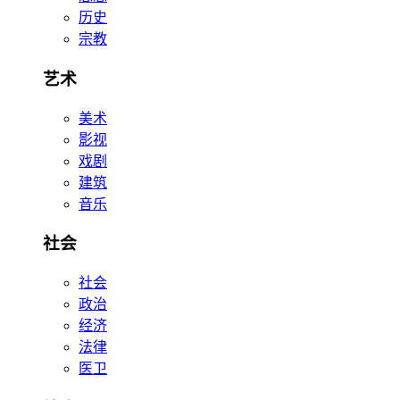
历史
宗教
艺术
美术
影视
戏剧
建筑
音乐
社会
社会
政治
经济
法律
医卫