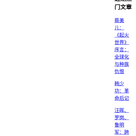
门文章
蔡美
儿：
《起火
世界》
序言：
全球化
与种族
仇恨
韩少
功：革
命后记
汪晖、
罗岗、
鲁明
军：跨