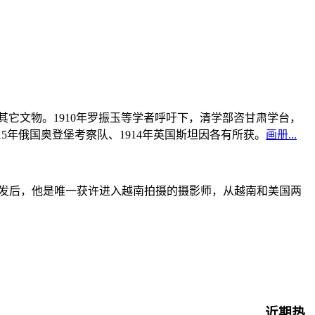
书及其它文物。1910年罗振玉等学者呼吁下，清学部咨甘肃学台，
915年俄国奥登堡考察队、1914年英国斯坦因各有所获。
画册...
战爆发后，他是唯一获许进入越南拍摄的摄影师，从越南和美国两
近期热