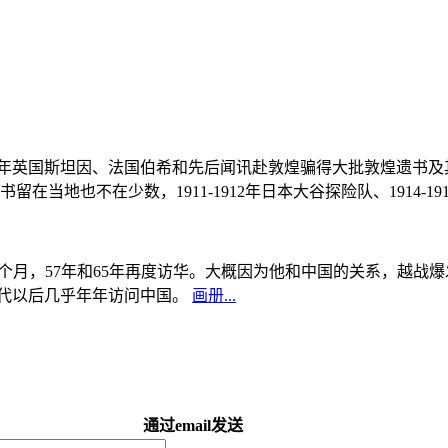
, 1908年英国斯坦因、法国伯希和先后闻讯赴敦煌骗得大批敦煌遗
当地也不在少数，1911-1912年日本大谷探险队、1914-1
中国5个月，57年和65年再度访华。大概因为他和中国的关系，越
0年代以后几乎年年访问中国。
画册...
通过email发送