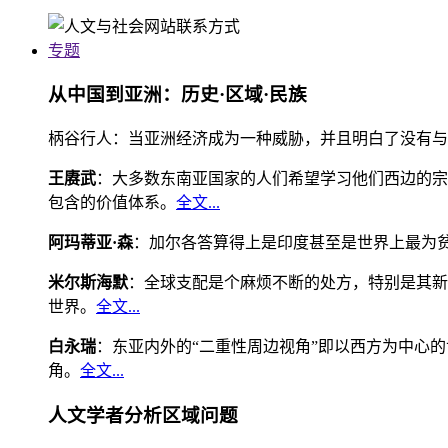
专题
从中国到亚洲：历史·区域·民族
柄谷行人：当亚洲经济成为一种威胁，并且明白了没有与
王赓武
：大多数东南亚国家的人们希望学习他们西边的宗
包含的价值体系。
全文...
阿玛蒂亚·森
：加尔各答算得上是印度甚至是世界上最为
米尔斯海默
：全球支配是个麻烦不断的处方，特别是其新
世界。
全文...
白永瑞
：东亚内外的“二重性周边视角”即以西方为中心
角。
全文...
人文学者分析区域问题