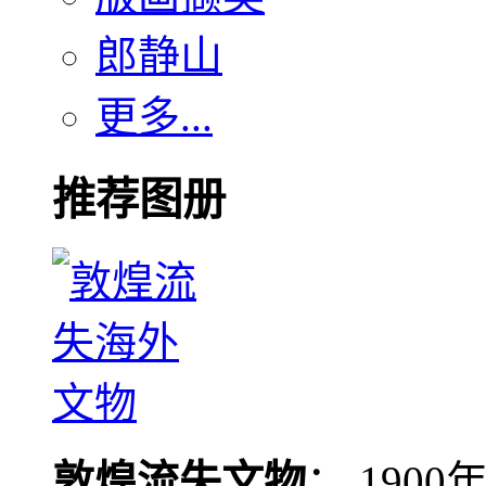
郎静山
更多...
推荐图册
敦煌流失文物
： 190