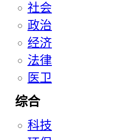
社会
政治
经济
法律
医卫
综合
科技