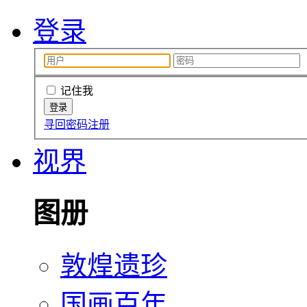
登录
记住我
寻回密码
注册
视界
图册
敦煌遗珍
国画百年