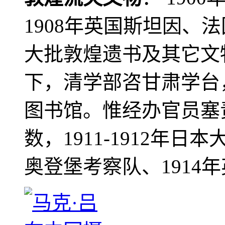
1908年英国斯坦因、
大批敦煌遗书及其它文物
下，清学部咨甘肃学台
图书馆。惟经办官员塞
数，1911-1912年日本
奥登堡考察队、1914