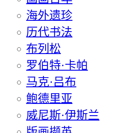
海外遗珍
历代书法
布列松
罗伯特·卡帕
马克·吕布
鲍德里亚
威尼斯·伊斯兰
版画撷英