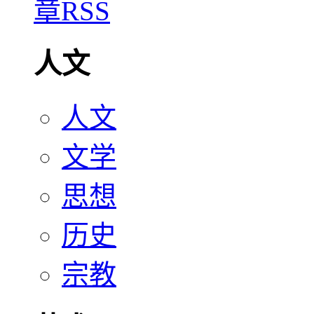
人文
人文
文学
思想
历史
宗教