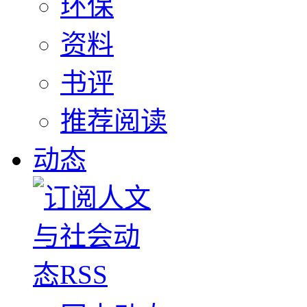
环保
资料
书评
推荐阅读
动态