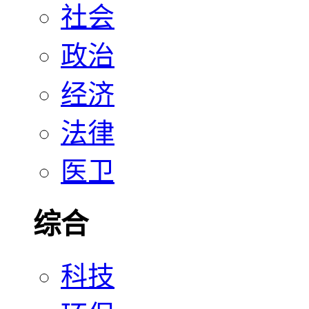
社会
政治
经济
法律
医卫
综合
科技