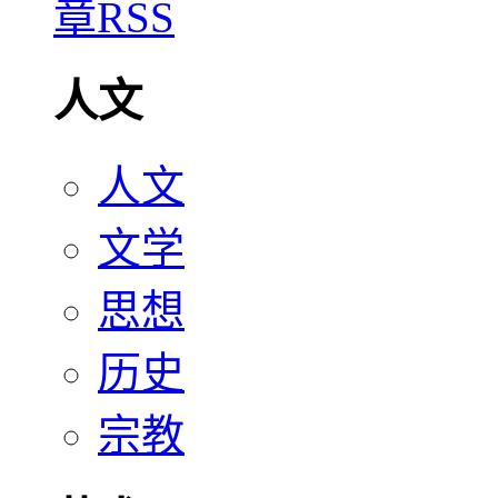
人文
人文
文学
思想
历史
宗教