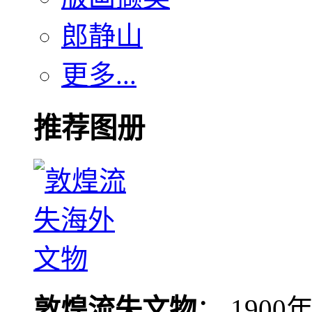
郎静山
更多...
推荐图册
敦煌流失文物
： 190