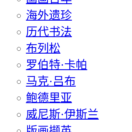
海外遗珍
历代书法
布列松
罗伯特·卡帕
马克·吕布
鲍德里亚
威尼斯·伊斯兰
版画撷英