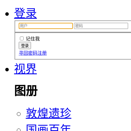
登录
记住我
寻回密码
注册
视界
图册
敦煌遗珍
国画百年