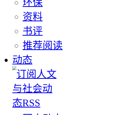
环保
资料
书评
推荐阅读
动态