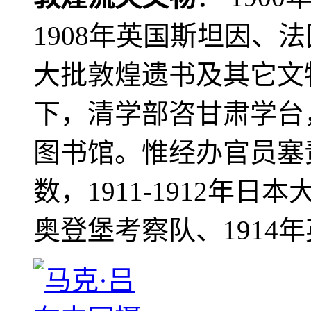
1908年英国斯坦因、
大批敦煌遗书及其它文物
下，清学部咨甘肃学台
图书馆。惟经办官员塞
数，1911-1912年日本
奥登堡考察队、1914