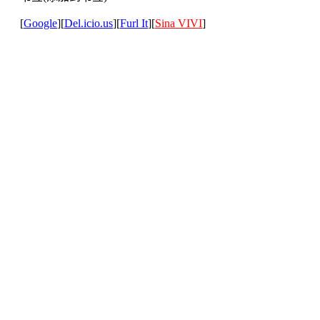
[
Google
][
Del.icio.us
][
Furl It
][
Sina VIVI
]