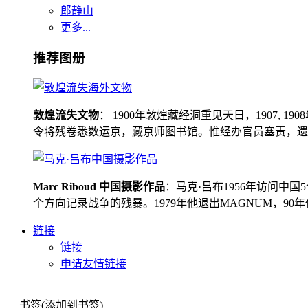
郎静山
更多...
推荐图册
敦煌流失文物
： 1900年敦煌藏经洞重见天日，1907
令将残卷悉数运京，藏京师图书馆。惟经办官员塞责，遗书留在
Marc Riboud 中国摄影作品
：马克·吕布1956年访问
个方向记录战争的残暴。1979年他退出MAGNUM，9
链接
链接
申请友情链接
书签(添加到书签)