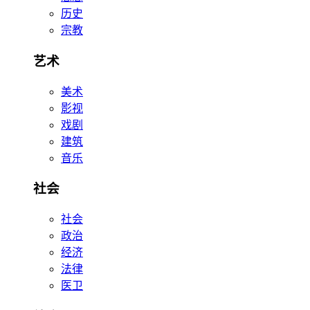
历史
宗教
艺术
美术
影视
戏剧
建筑
音乐
社会
社会
政治
经济
法律
医卫