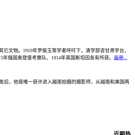
书及其它文物。1910年罗振玉等学者呼吁下，清学部咨甘肃学台，
915年俄国奥登堡考察队、1914年英国斯坦因各有所获。
画册...
战爆发后，他是唯一获许进入越南拍摄的摄影师，从越南和美国两
近期热