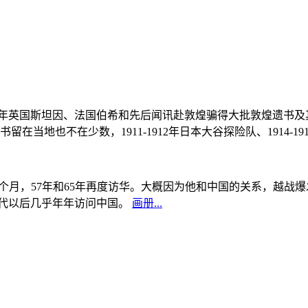
, 1908年英国斯坦因、法国伯希和先后闻讯赴敦煌骗得大批敦煌遗
当地也不在少数，1911-1912年日本大谷探险队、1914-1
中国5个月，57年和65年再度访华。大概因为他和中国的关系，越
0年代以后几乎年年访问中国。
画册...