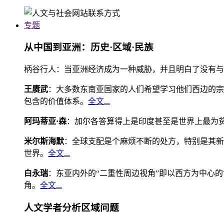
专题
从中国到亚洲：历史·区域·民族
柄谷行人：当亚洲经济成为一种威胁，并且明白了没有与
王赓武
：大多数东南亚国家的人们希望学习他们西边的宗
包含的价值体系。
全文...
阿玛蒂亚·森
：加尔各答算得上是印度甚至是世界上最为
米尔斯海默
：全球支配是个麻烦不断的处方，特别是其新
世界。
全文...
白永瑞
：东亚内外的“二重性周边视角”即以西方为中心
角。
全文...
人文学者分析区域问题