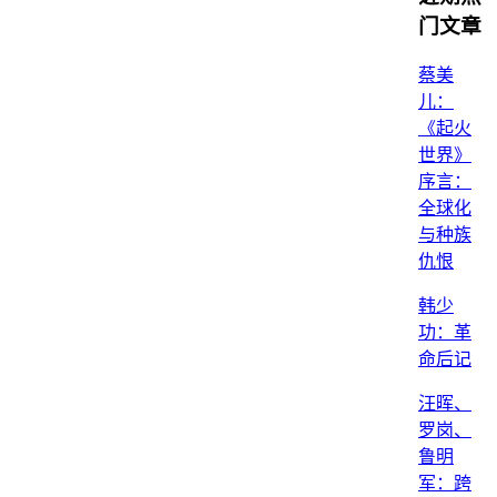
门文章
蔡美
儿：
《起火
世界》
序言：
全球化
与种族
仇恨
韩少
功：革
命后记
汪晖、
罗岗、
鲁明
军：跨