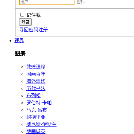
记住我
寻回密码
注册
视界
图册
敦煌遗珍
国画百年
海外遗珍
历代书法
布列松
罗伯特·卡帕
马克·吕布
鲍德里亚
威尼斯·伊斯兰
版画撷英