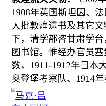
1908年英国斯坦因、
大批敦煌遗书及其它文物
下，清学部咨甘肃学台
图书馆。惟经办官员塞
数，1911-1912年日本
奥登堡考察队、1914