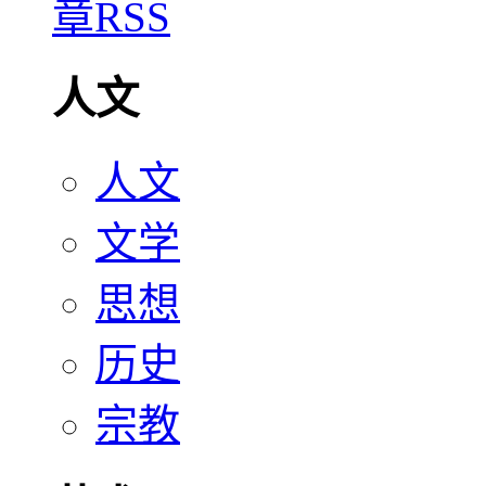
人文
人文
文学
思想
历史
宗教