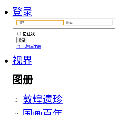
登录
记住我
寻回密码
注册
视界
图册
敦煌遗珍
国画百年