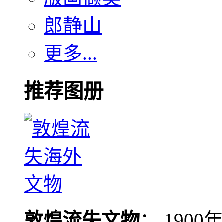
郎静山
更多...
推荐图册
敦煌流失文物
： 190