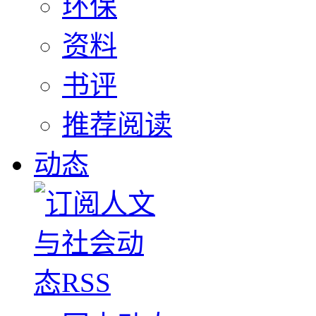
环保
资料
书评
推荐阅读
动态