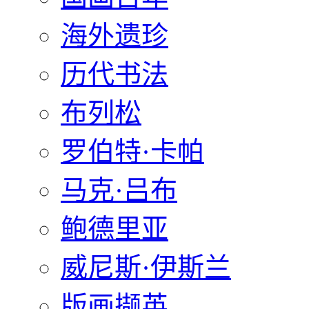
海外遗珍
历代书法
布列松
罗伯特·卡帕
马克·吕布
鲍德里亚
威尼斯·伊斯兰
版画撷英