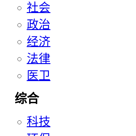
社会
政治
经济
法律
医卫
综合
科技