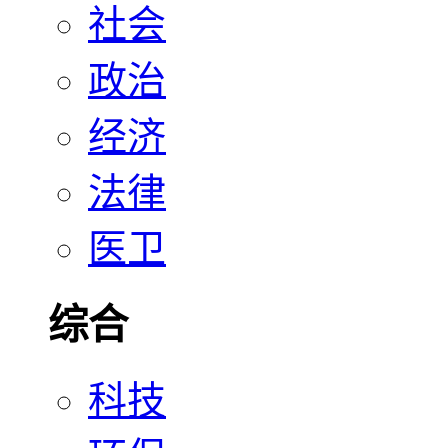
社会
政治
经济
法律
医卫
综合
科技