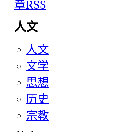
人文
人文
文学
思想
历史
宗教