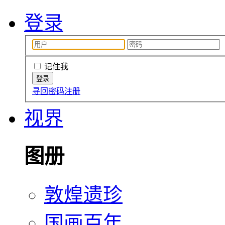
登录
记住我
寻回密码
注册
视界
图册
敦煌遗珍
国画百年