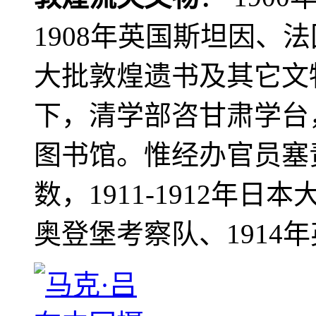
1908年英国斯坦因、
大批敦煌遗书及其它文物
下，清学部咨甘肃学台
图书馆。惟经办官员塞
数，1911-1912年日本
奥登堡考察队、1914