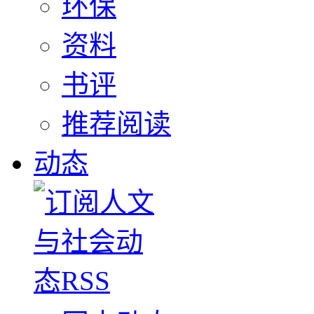
环保
资料
书评
推荐阅读
动态