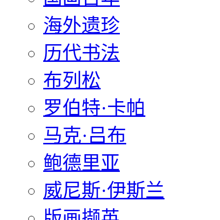
海外遗珍
历代书法
布列松
罗伯特·卡帕
马克·吕布
鲍德里亚
威尼斯·伊斯兰
版画撷英