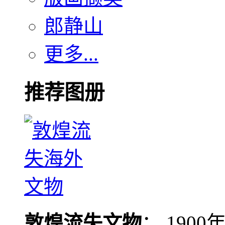
郎静山
更多...
推荐图册
敦煌流失文物
： 190