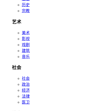
历史
宗教
艺术
美术
影视
戏剧
建筑
音乐
社会
社会
政治
经济
法律
医卫