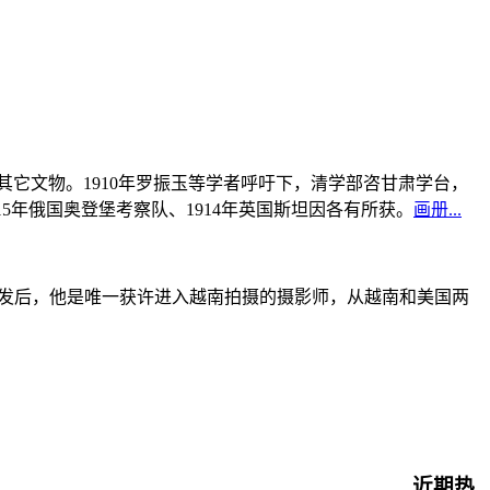
书及其它文物。1910年罗振玉等学者呼吁下，清学部咨甘肃学台，
915年俄国奥登堡考察队、1914年英国斯坦因各有所获。
画册...
战爆发后，他是唯一获许进入越南拍摄的摄影师，从越南和美国两
近期热