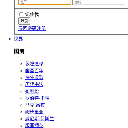
记住我
寻回密码
注册
视界
图册
敦煌遗珍
国画百年
海外遗珍
历代书法
布列松
罗伯特·卡帕
马克·吕布
鲍德里亚
威尼斯·伊斯兰
版画撷英