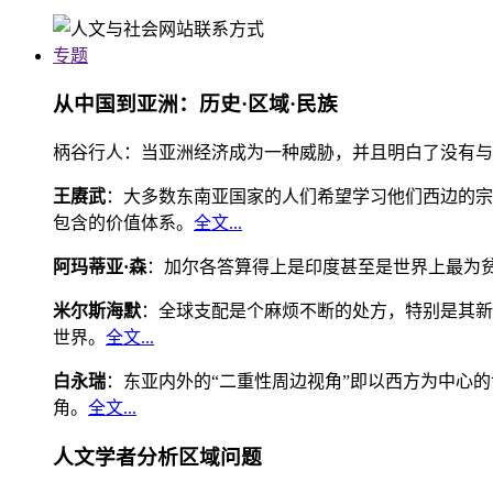
专题
从中国到亚洲：历史·区域·民族
柄谷行人：当亚洲经济成为一种威胁，并且明白了没有与
王赓武
：大多数东南亚国家的人们希望学习他们西边的宗
包含的价值体系。
全文...
阿玛蒂亚·森
：加尔各答算得上是印度甚至是世界上最为
米尔斯海默
：全球支配是个麻烦不断的处方，特别是其新
世界。
全文...
白永瑞
：东亚内外的“二重性周边视角”即以西方为中心
角。
全文...
人文学者分析区域问题