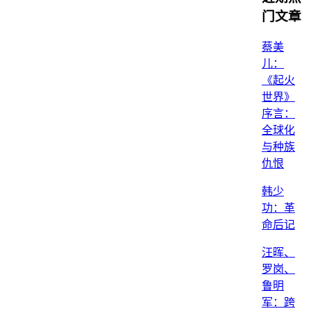
门文章
蔡美
儿：
《起火
世界》
序言：
全球化
与种族
仇恨
韩少
功：革
命后记
汪晖、
罗岗、
鲁明
军：跨