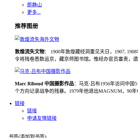
郎静山
更多...
推荐图册
敦煌流失文物
： 1900年敦煌藏经洞重见天日，1907
令将残卷悉数运京，藏京师图书馆。惟经办官员塞责，遗书留在
Marc Riboud 中国摄影作品
：马克·吕布1956年访问
个方向记录战争的残暴。1979年他退出MAGNUM，9
链接
链接
申请友情链接
书签(添加到书签)