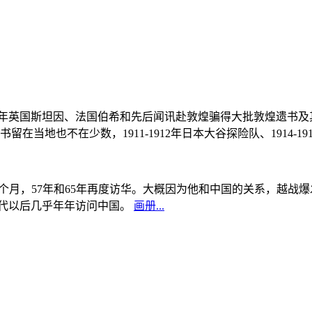
, 1908年英国斯坦因、法国伯希和先后闻讯赴敦煌骗得大批敦煌遗
当地也不在少数，1911-1912年日本大谷探险队、1914-1
中国5个月，57年和65年再度访华。大概因为他和中国的关系，越
0年代以后几乎年年访问中国。
画册...