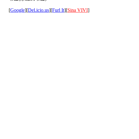
[
Google
][
Del.icio.us
][
Furl It
][
Sina VIVI
]