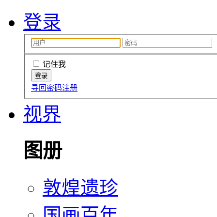
登录
记住我
寻回密码
注册
视界
图册
敦煌遗珍
国画百年