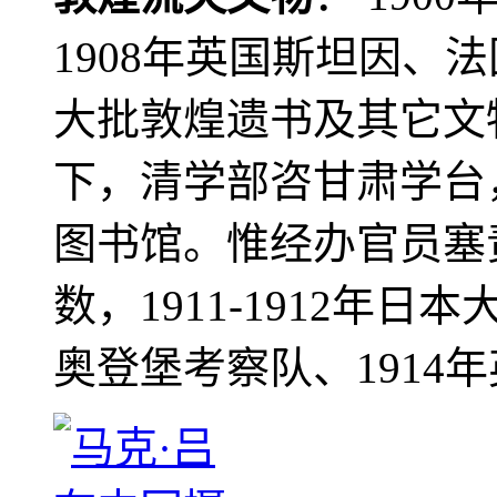
1908年英国斯坦因、
大批敦煌遗书及其它文物
下，清学部咨甘肃学台
图书馆。惟经办官员塞
数，1911-1912年日本
奥登堡考察队、1914