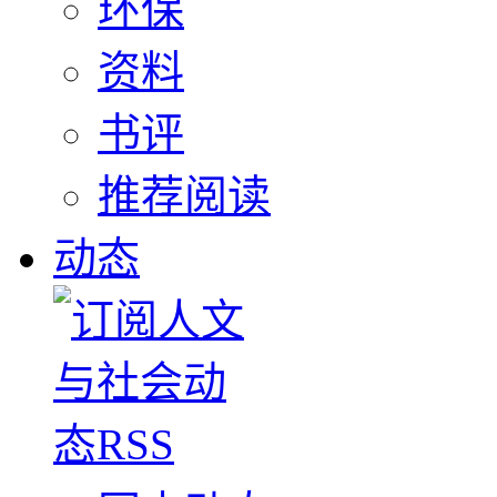
环保
资料
书评
推荐阅读
动态