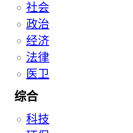
社会
政治
经济
法律
医卫
综合
科技