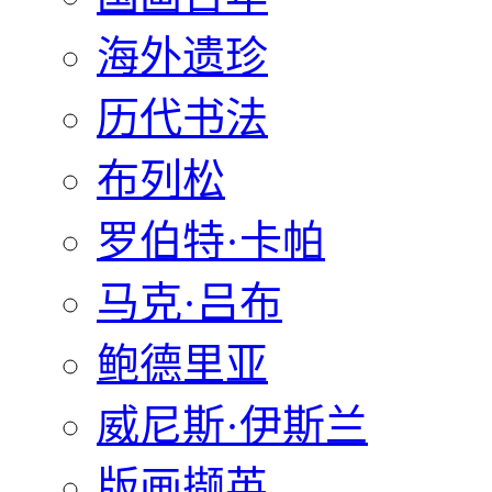
海外遗珍
历代书法
布列松
罗伯特·卡帕
马克·吕布
鲍德里亚
威尼斯·伊斯兰
版画撷英