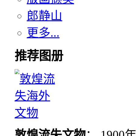
郎静山
更多...
推荐图册
敦煌流失文物
： 190