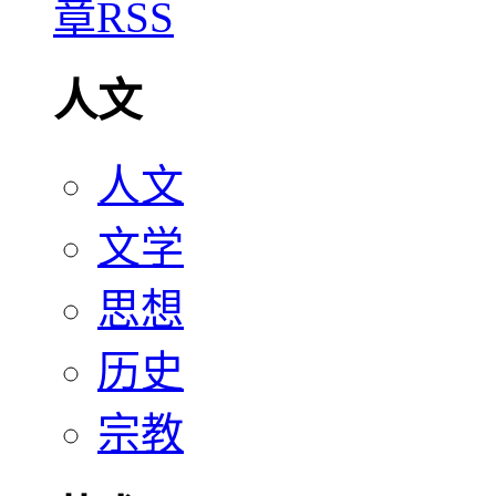
人文
人文
文学
思想
历史
宗教