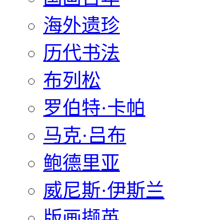
海外遗珍
历代书法
布列松
罗伯特·卡帕
马克·吕布
鲍德里亚
威尼斯·伊斯兰
版画撷英