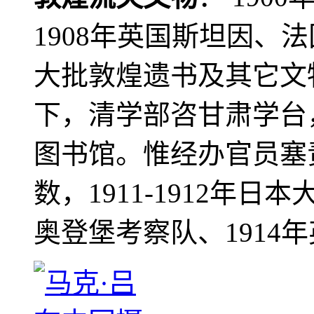
1908年英国斯坦因、
大批敦煌遗书及其它文物
下，清学部咨甘肃学台
图书馆。惟经办官员塞
数，1911-1912年日本
奥登堡考察队、1914