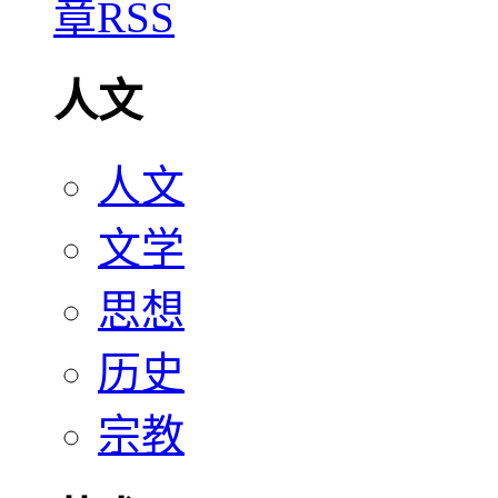
人文
人文
文学
思想
历史
宗教