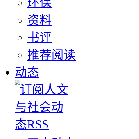
环保
资料
书评
推荐阅读
动态