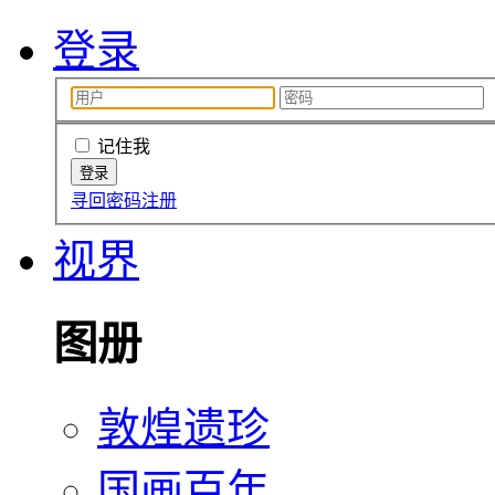
登录
记住我
寻回密码
注册
视界
图册
敦煌遗珍
国画百年