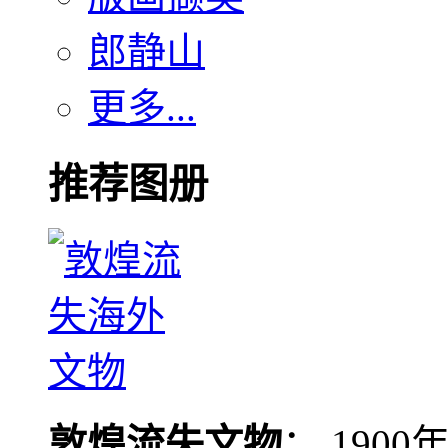
郎静山
更多...
推荐图册
敦煌流失文物
： 190