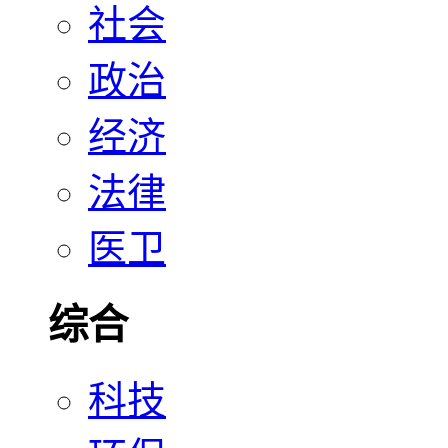
社会
政治
经济
法律
医卫
综合
科技