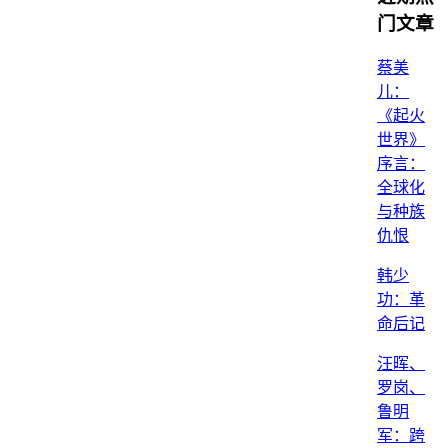
门文章
蔡美
儿：
《起火
世界》
序言：
全球化
与种族
仇恨
韩少
功：革
命后记
汪晖、
罗岗、
鲁明
军：跨