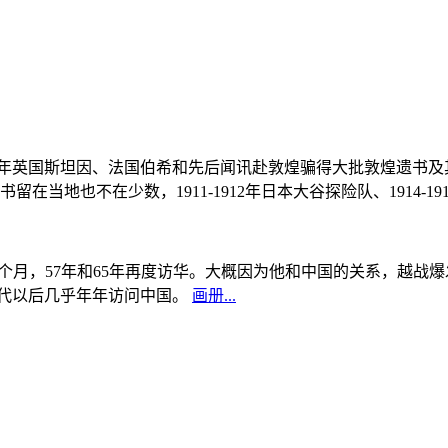
, 1908年英国斯坦因、法国伯希和先后闻讯赴敦煌骗得大批敦煌遗
当地也不在少数，1911-1912年日本大谷探险队、1914-1
中国5个月，57年和65年再度访华。大概因为他和中国的关系，越
0年代以后几乎年年访问中国。
画册...