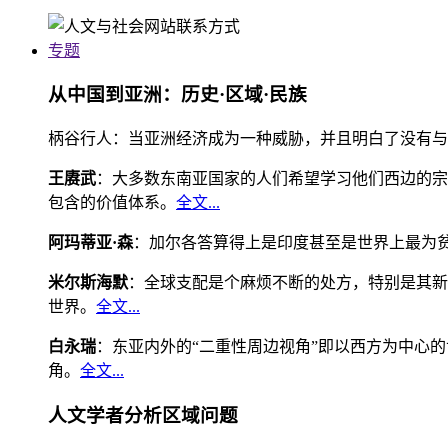
专题
从中国到亚洲：历史·区域·民族
柄谷行人：当亚洲经济成为一种威胁，并且明白了没有与
王赓武
：大多数东南亚国家的人们希望学习他们西边的宗
包含的价值体系。
全文...
阿玛蒂亚·森
：加尔各答算得上是印度甚至是世界上最为
米尔斯海默
：全球支配是个麻烦不断的处方，特别是其新
世界。
全文...
白永瑞
：东亚内外的“二重性周边视角”即以西方为中心
角。
全文...
人文学者分析区域问题