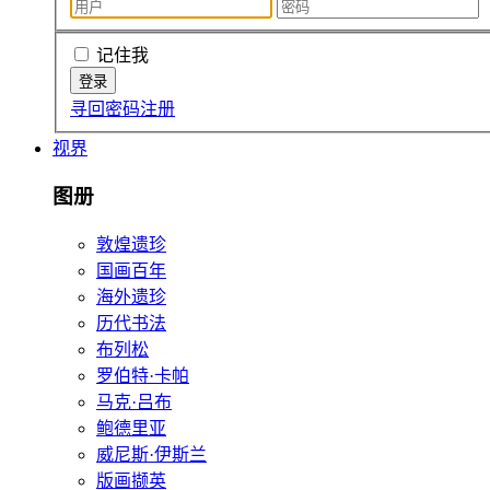
记住我
寻回密码
注册
视界
图册
敦煌遗珍
国画百年
海外遗珍
历代书法
布列松
罗伯特·卡帕
马克·吕布
鲍德里亚
威尼斯·伊斯兰
版画撷英