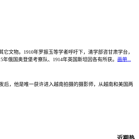
书及其它文物。1910年罗振玉等学者呼吁下，清学部咨甘肃学台，
915年俄国奥登堡考察队、1914年英国斯坦因各有所获。
画册...
战爆发后，他是唯一获许进入越南拍摄的摄影师，从越南和美国两
近期热