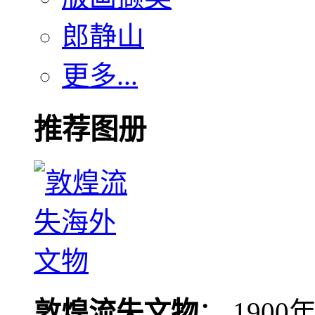
郎静山
更多...
推荐图册
敦煌流失文物
： 190