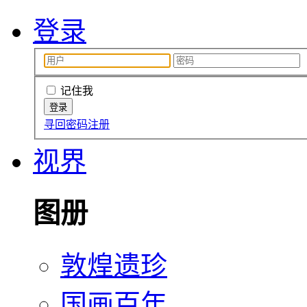
登录
记住我
寻回密码
注册
视界
图册
敦煌遗珍
国画百年