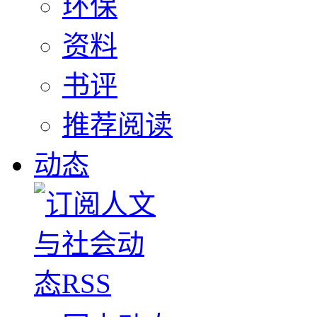
环保
资料
书评
推荐阅读
动态