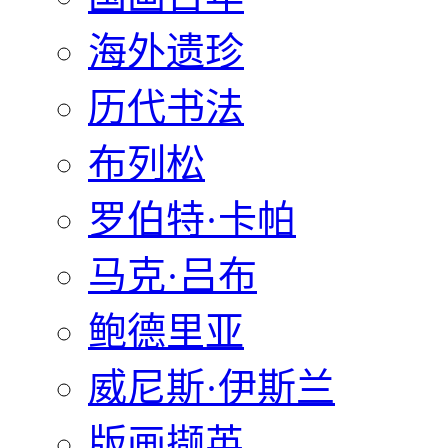
海外遗珍
历代书法
布列松
罗伯特·卡帕
马克·吕布
鲍德里亚
威尼斯·伊斯兰
版画撷英