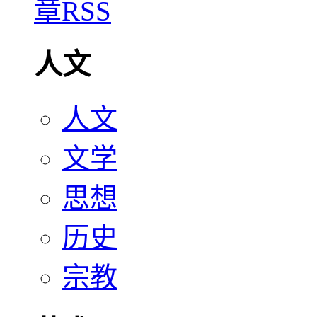
人文
人文
文学
思想
历史
宗教