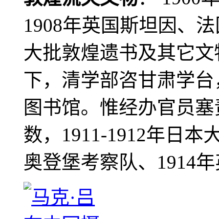
1908年英国斯坦因、
大批敦煌遗书及其它文物
下，清学部咨甘肃学台
图书馆。惟经办官员塞
数，1911-1912年日本
奥登堡考察队、1914