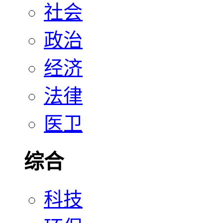
社会
政治
经济
法律
医卫
综合
科技