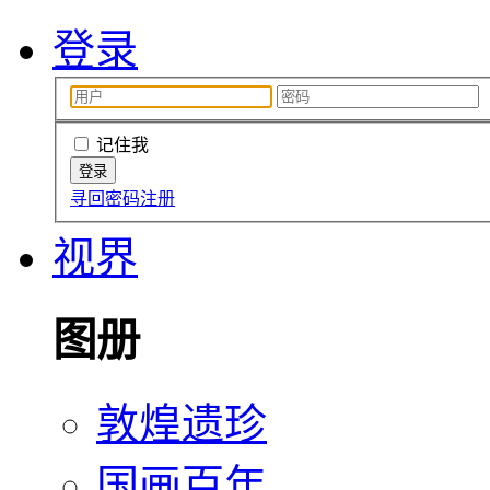
登录
记住我
寻回密码
注册
视界
图册
敦煌遗珍
国画百年