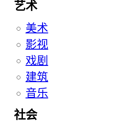
艺术
美术
影视
戏剧
建筑
音乐
社会