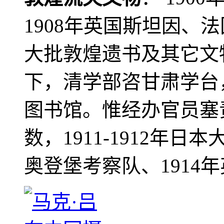
1908年英国斯坦因、
大批敦煌遗书及其它文物
下，清学部咨甘肃学台
图书馆。惟经办官员塞
数，1911-1912年日本
奥登堡考察队、1914