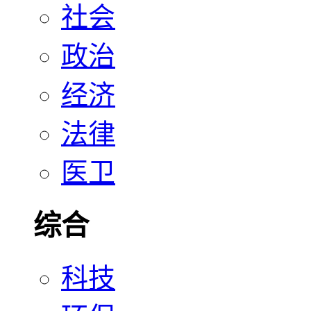
社会
政治
经济
法律
医卫
综合
科技