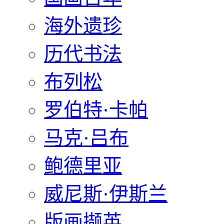
海外遗珍
历代书法
布列松
罗伯特·卡帕
马克·吕布
鲍德里亚
威尼斯·伊斯兰
版画撷英