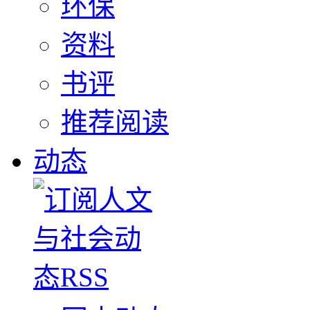
环保
资料
书评
推荐阅读
动态