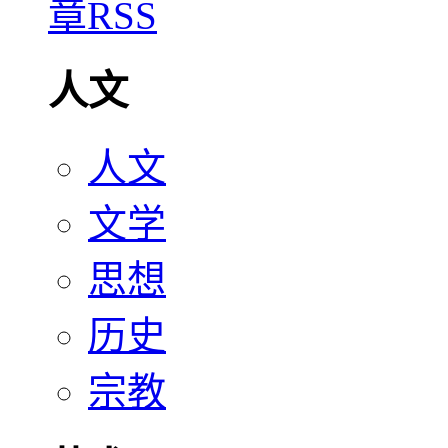
人文
人文
文学
思想
历史
宗教