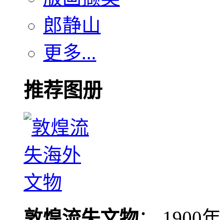
郎静山
更多...
推荐图册
敦煌流失文物
： 190