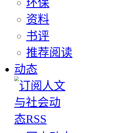
环保
资料
书评
推荐阅读
动态