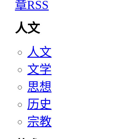
人文
人文
文学
思想
历史
宗教