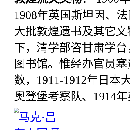
1908年英国斯坦因、
大批敦煌遗书及其它文物
下，清学部咨甘肃学台
图书馆。惟经办官员塞
数，1911-1912年日本
奥登堡考察队、1914