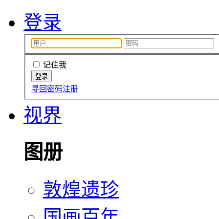
登录
记住我
寻回密码
注册
视界
图册
敦煌遗珍
国画百年