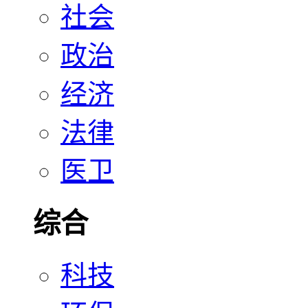
社会
政治
经济
法律
医卫
综合
科技