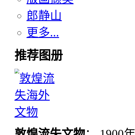
郎静山
更多...
推荐图册
敦煌流失文物
： 190