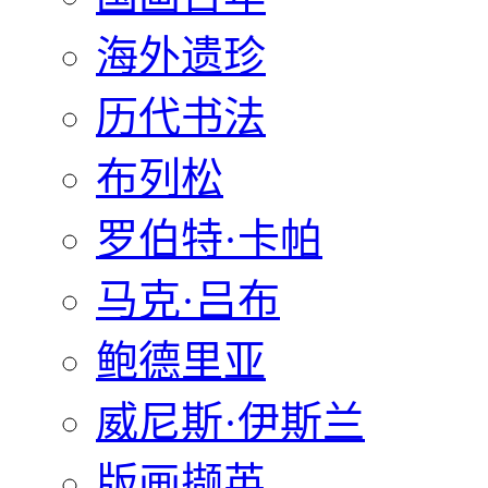
海外遗珍
历代书法
布列松
罗伯特·卡帕
马克·吕布
鲍德里亚
威尼斯·伊斯兰
版画撷英