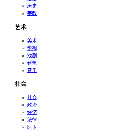
历史
宗教
艺术
美术
影视
戏剧
建筑
音乐
社会
社会
政治
经济
法律
医卫