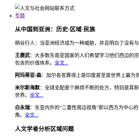
专题
从中国到亚洲：历史·区域·民族
柄谷行人：当亚洲经济成为一种威胁，并且明白了没有与
王赓武
：大多数东南亚国家的人们希望学习他们西边的宗
包含的价值体系。
全文...
阿玛蒂亚·森
：加尔各答算得上是印度甚至是世界上最为
米尔斯海默
：全球支配是个麻烦不断的处方，特别是其新
世界。
全文...
白永瑞
：东亚内外的“二重性周边视角”即以西方为中心
角。
全文...
人文学者分析区域问题