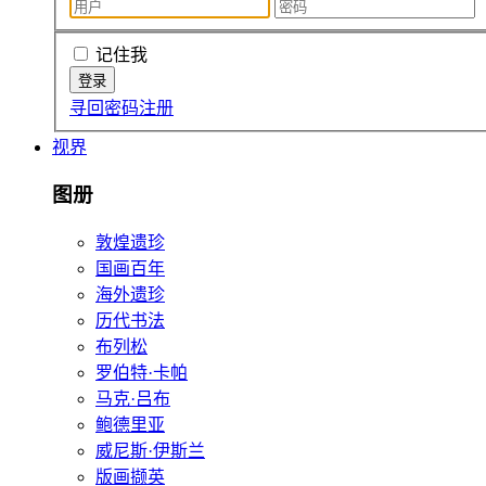
记住我
寻回密码
注册
视界
图册
敦煌遗珍
国画百年
海外遗珍
历代书法
布列松
罗伯特·卡帕
马克·吕布
鲍德里亚
威尼斯·伊斯兰
版画撷英