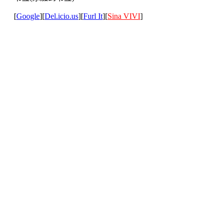
[
Google
][
Del.icio.us
][
Furl It
][
Sina VIVI
]