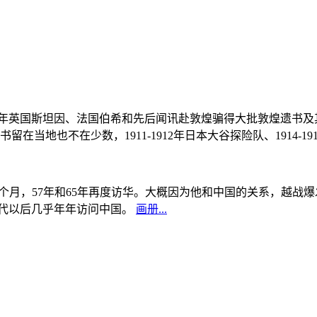
, 1908年英国斯坦因、法国伯希和先后闻讯赴敦煌骗得大批敦煌遗
当地也不在少数，1911-1912年日本大谷探险队、1914-1
中国5个月，57年和65年再度访华。大概因为他和中国的关系，越
0年代以后几乎年年访问中国。
画册...