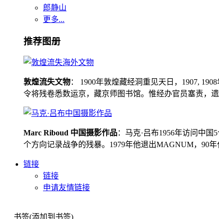
郎静山
更多...
推荐图册
敦煌流失文物
： 1900年敦煌藏经洞重见天日，1907
令将残卷悉数运京，藏京师图书馆。惟经办官员塞责，遗书留在
Marc Riboud 中国摄影作品
：马克·吕布1956年访问
个方向记录战争的残暴。1979年他退出MAGNUM，9
链接
链接
申请友情链接
书签(添加到书签)