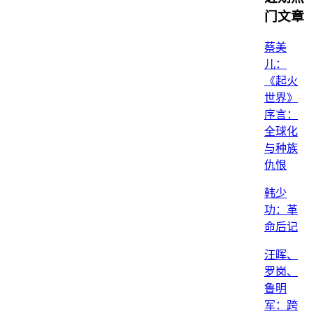
门文章
蔡美
儿：
《起火
世界》
序言：
全球化
与种族
仇恨
韩少
功：革
命后记
汪晖、
罗岗、
鲁明
军：跨