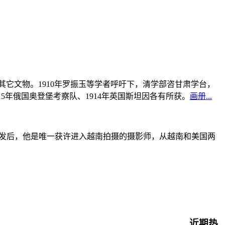
书及其它文物。1910年罗振玉等学者呼吁下，清学部咨甘肃学台，
915年俄国奥登堡考察队、1914年英国斯坦因各有所获。
画册...
战爆发后，他是唯一获许进入越南拍摄的摄影师，从越南和美国两
近期热