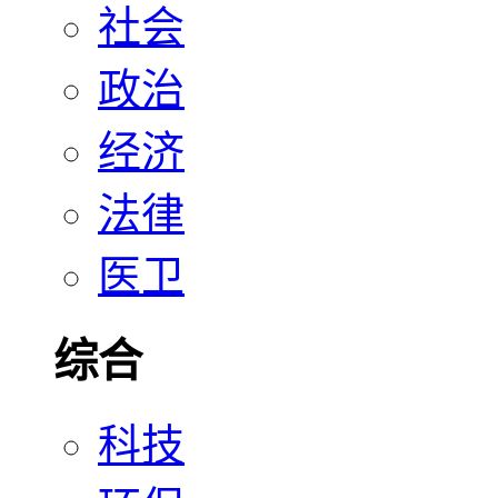
社会
政治
经济
法律
医卫
综合
科技