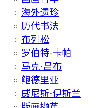
海外遗珍
历代书法
布列松
罗伯特·卡帕
马克·吕布
鲍德里亚
威尼斯·伊斯兰
版画撷英