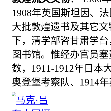
1908年英国斯坦因、
大批敦煌遗书及其它文物
下，清学部咨甘肃学台
图书馆。惟经办官员塞
数，1911-1912年日本
奥登堡考察队、1914