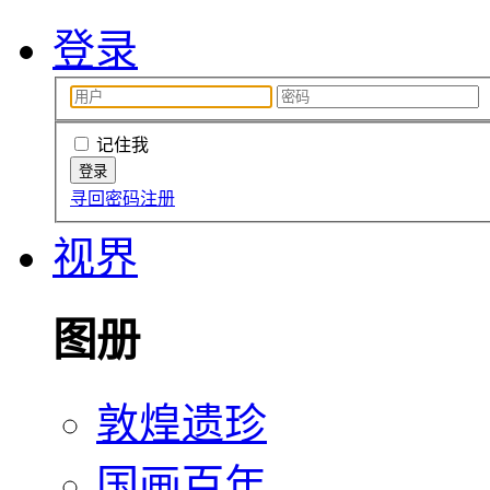
登录
记住我
寻回密码
注册
视界
图册
敦煌遗珍
国画百年