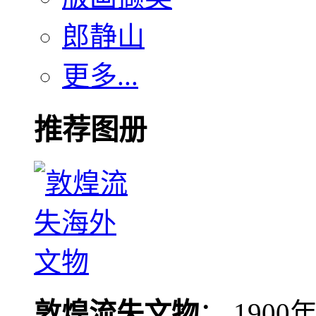
郎静山
更多...
推荐图册
敦煌流失文物
： 190