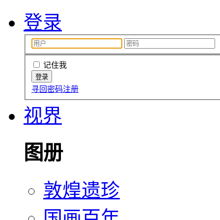
登录
记住我
寻回密码
注册
视界
图册
敦煌遗珍
国画百年