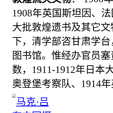
1908年英国斯坦因、
大批敦煌遗书及其它文物
下，清学部咨甘肃学台
图书馆。惟经办官员塞
数，1911-1912年日本
奥登堡考察队、1914