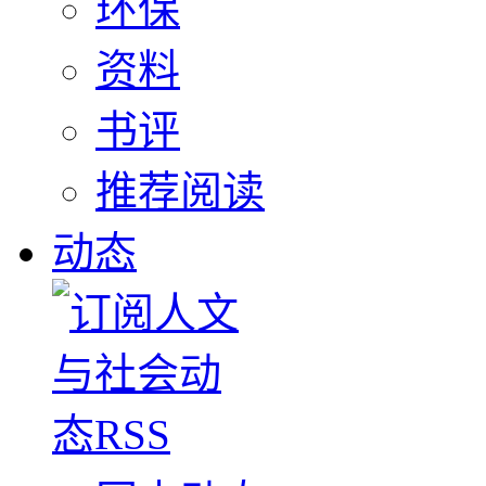
环保
资料
书评
推荐阅读
动态