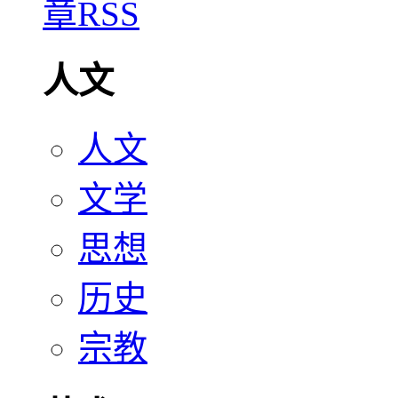
人文
人文
文学
思想
历史
宗教