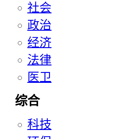
社会
政治
经济
法律
医卫
综合
科技