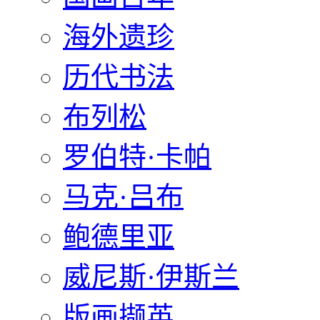
海外遗珍
历代书法
布列松
罗伯特·卡帕
马克·吕布
鲍德里亚
威尼斯·伊斯兰
版画撷英