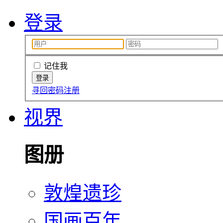
登录
记住我
寻回密码
注册
视界
图册
敦煌遗珍
国画百年