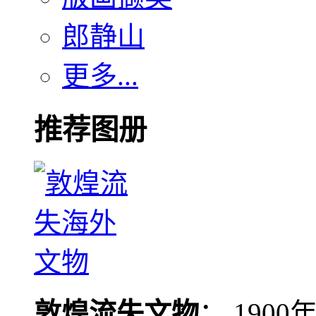
郎静山
更多...
推荐图册
敦煌流失文物
： 190