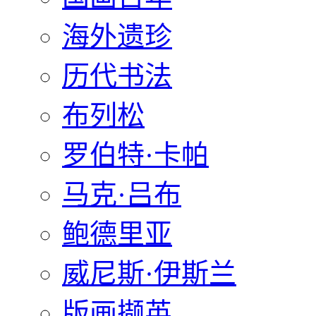
海外遗珍
历代书法
布列松
罗伯特·卡帕
马克·吕布
鲍德里亚
威尼斯·伊斯兰
版画撷英