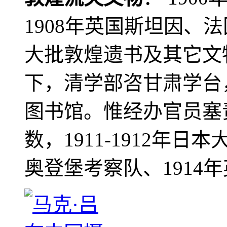
1908年英国斯坦因、
大批敦煌遗书及其它文物
下，清学部咨甘肃学台
图书馆。惟经办官员塞
数，1911-1912年日本
奥登堡考察队、1914