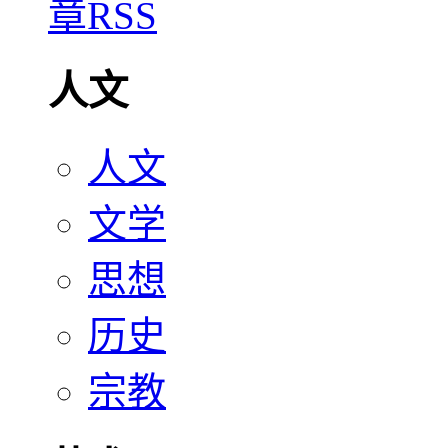
人文
人文
文学
思想
历史
宗教