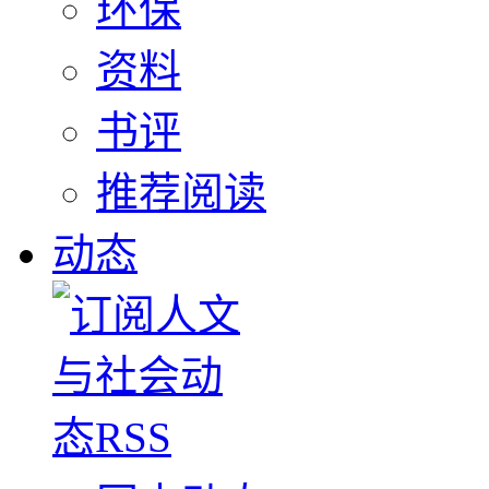
环保
资料
书评
推荐阅读
动态