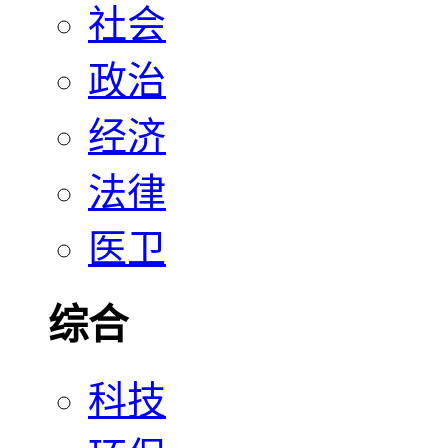
社会
政治
经济
法律
医卫
综合
科技