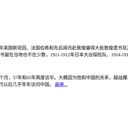
, 1908年英国斯坦因、法国伯希和先后闻讯赴敦煌骗得大批敦煌遗
当地也不在少数，1911-1912年日本大谷探险队、1914-1
中国5个月，57年和65年再度访华。大概因为他和中国的关系，越
0年代以后几乎年年访问中国。
画册...