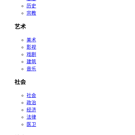
历史
宗教
艺术
美术
影视
戏剧
建筑
音乐
社会
社会
政治
经济
法律
医卫