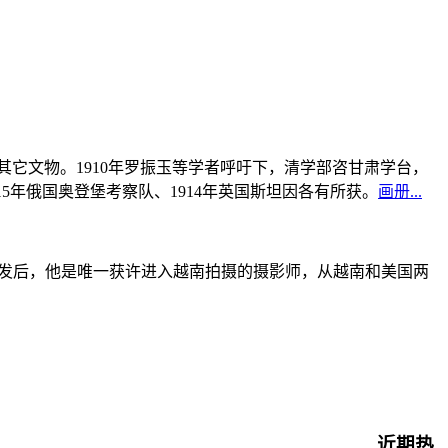
书及其它文物。1910年罗振玉等学者呼吁下，清学部咨甘肃学台，
915年俄国奥登堡考察队、1914年英国斯坦因各有所获。
画册...
战爆发后，他是唯一获许进入越南拍摄的摄影师，从越南和美国两
近期热