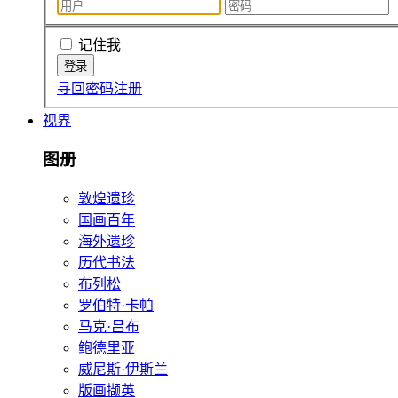
记住我
寻回密码
注册
视界
图册
敦煌遗珍
国画百年
海外遗珍
历代书法
布列松
罗伯特·卡帕
马克·吕布
鲍德里亚
威尼斯·伊斯兰
版画撷英