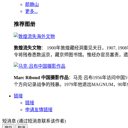
郎静山
更多...
推荐图册
敦煌流失文物
： 1900年敦煌藏经洞重见天日，1907
令将残卷悉数运京，藏京师图书馆。惟经办官员塞责，遗书留在
Marc Riboud 中国摄影作品
：马克·吕布1956年访问
个方向记录战争的残暴。1979年他退出MAGNUM，9
链接
链接
申请友情链接
短消息 (通过短消息联系该作者)