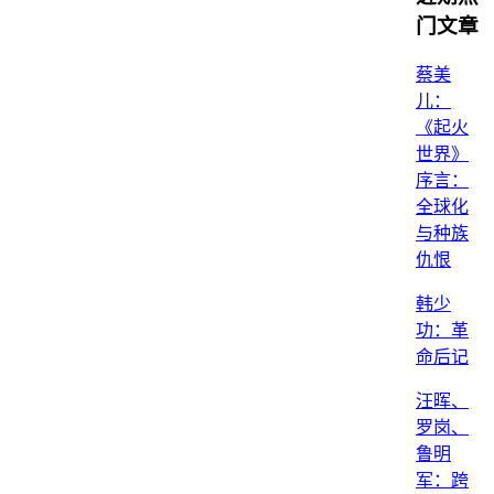
门文章
蔡美
儿：
《起火
世界》
序言：
全球化
与种族
仇恨
韩少
功：革
命后记
汪晖、
罗岗、
鲁明
军：跨