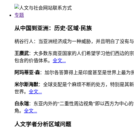
专题
从中国到亚洲：历史·区域·民族
柄谷行人：当亚洲经济成为一种威胁，并且明白了没有与
王赓武
：大多数东南亚国家的人们希望学习他们西边的宗
包含的价值体系。
全文...
阿玛蒂亚·森
：加尔各答算得上是印度甚至是世界上最为
米尔斯海默
：全球支配是个麻烦不断的处方，特别是其新
世界。
全文...
白永瑞
：东亚内外的“二重性周边视角”即以西方为中心
角。
全文...
人文学者分析区域问题