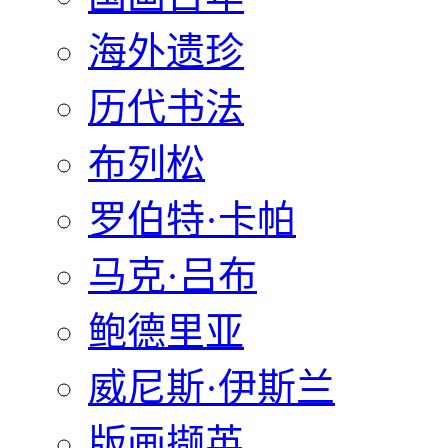
海外遗珍
历代书法
布列松
罗伯特·卡帕
马克·吕布
鲍德里亚
威尼斯·伊斯兰
版画撷英