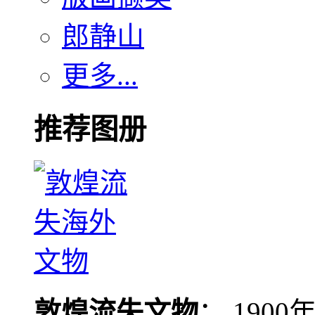
郎静山
更多...
推荐图册
敦煌流失文物
： 190