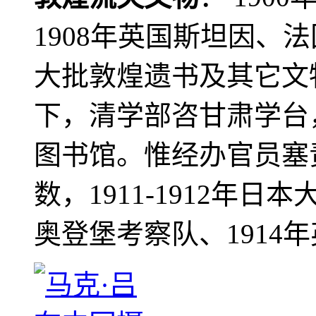
1908年英国斯坦因、
大批敦煌遗书及其它文物
下，清学部咨甘肃学台
图书馆。惟经办官员塞
数，1911-1912年日本
奥登堡考察队、1914