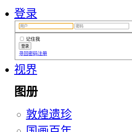
登录
记住我
寻回密码
注册
视界
图册
敦煌遗珍
国画百年