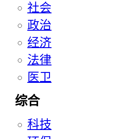
社会
政治
经济
法律
医卫
综合
科技