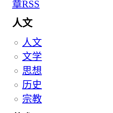
人文
人文
文学
思想
历史
宗教