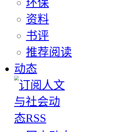
环保
资料
书评
推荐阅读
动态