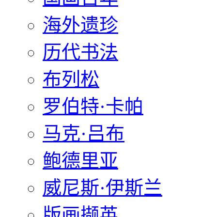
海外遗珍
历代书法
布列松
罗伯特·卡帕
马克·吕布
鲍德里亚
威尼斯·伊斯兰
版画撷英