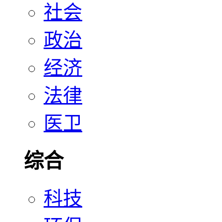
社会
政治
经济
法律
医卫
综合
科技