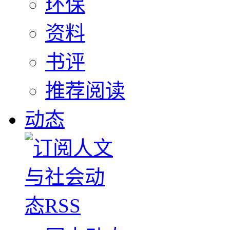
环保
资料
书评
推荐阅读
动态