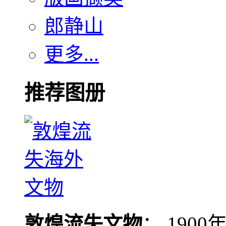
郎静山
更多...
推荐图册
敦煌流失文物
： 190