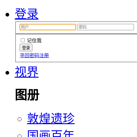
登录
记住我
寻回密码
注册
视界
图册
敦煌遗珍
国画百年