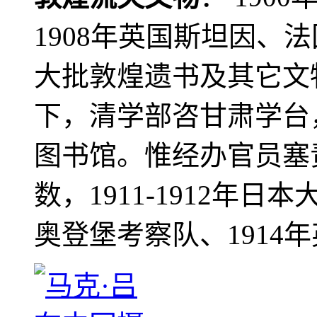
1908年英国斯坦因、
大批敦煌遗书及其它文物
下，清学部咨甘肃学台
图书馆。惟经办官员塞
数，1911-1912年日本
奥登堡考察队、1914