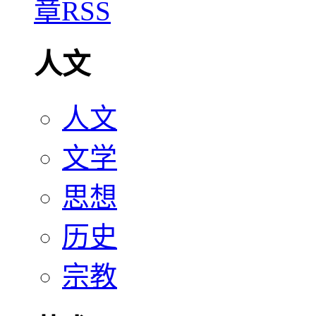
人文
人文
文学
思想
历史
宗教