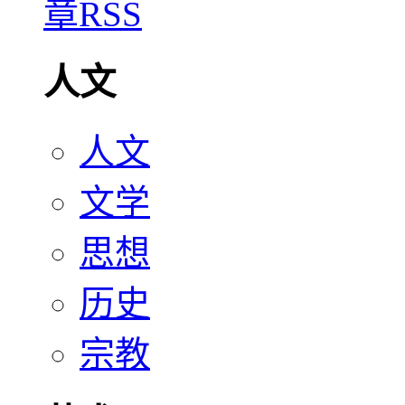
人文
人文
文学
思想
历史
宗教