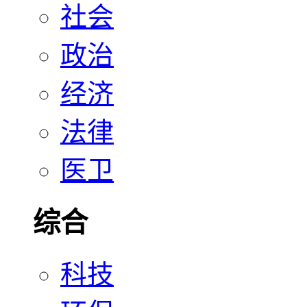
社会
政治
经济
法律
医卫
综合
科技