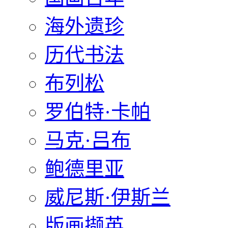
海外遗珍
历代书法
布列松
罗伯特·卡帕
马克·吕布
鲍德里亚
威尼斯·伊斯兰
版画撷英