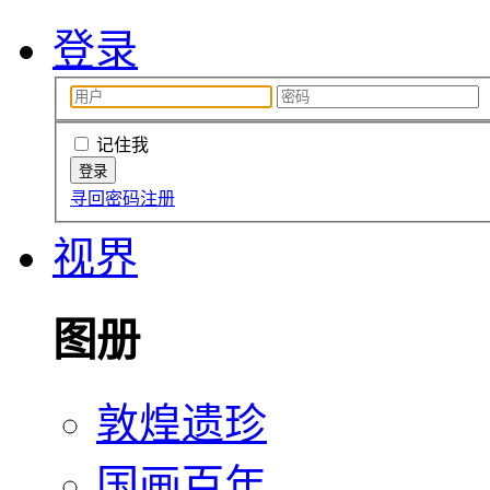
登录
记住我
寻回密码
注册
视界
图册
敦煌遗珍
国画百年