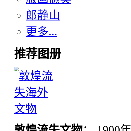
郎静山
更多...
推荐图册
敦煌流失文物
： 190