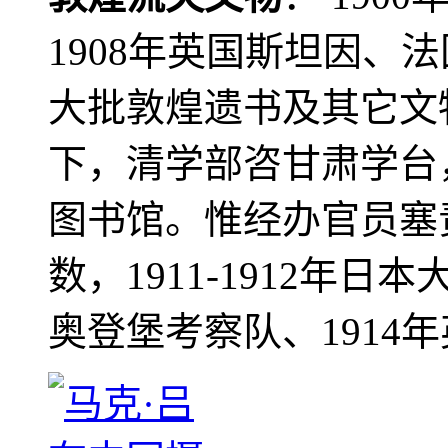
1908年英国斯坦因、
大批敦煌遗书及其它文物
下，清学部咨甘肃学台
图书馆。惟经办官员塞
数，1911-1912年日本
奥登堡考察队、1914