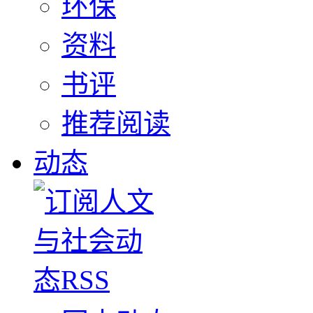
环保
资料
书评
推荐阅读
动态