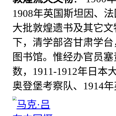
1908年英国斯坦因、
大批敦煌遗书及其它文物
下，清学部咨甘肃学台
图书馆。惟经办官员塞
数，1911-1912年日本
奥登堡考察队、1914