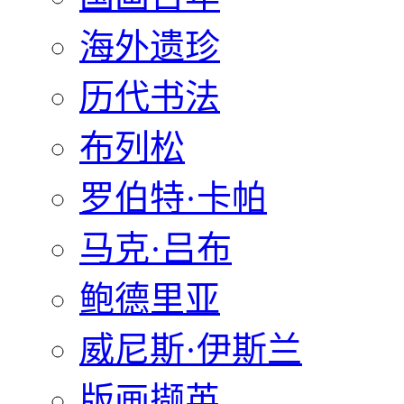
海外遗珍
历代书法
布列松
罗伯特·卡帕
马克·吕布
鲍德里亚
威尼斯·伊斯兰
版画撷英