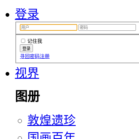
登录
记住我
寻回密码
注册
视界
图册
敦煌遗珍
国画百年