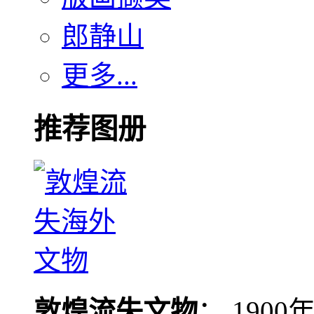
郎静山
更多...
推荐图册
敦煌流失文物
： 190