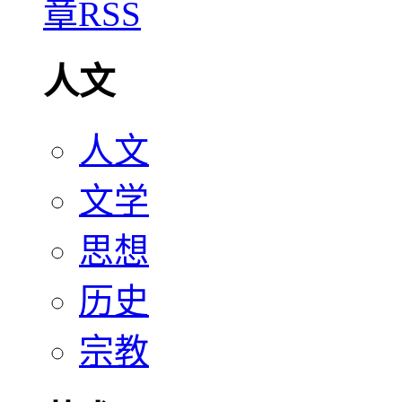
人文
人文
文学
思想
历史
宗教