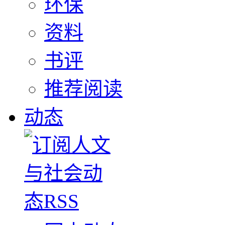
环保
资料
书评
推荐阅读
动态