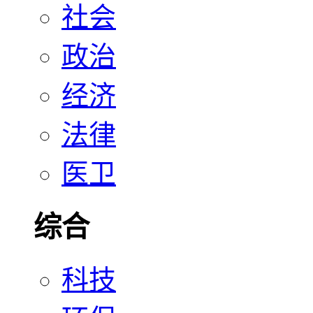
社会
政治
经济
法律
医卫
综合
科技