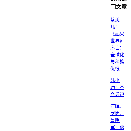
门文章
蔡美
儿：
《起火
世界》
序言：
全球化
与种族
仇恨
韩少
功：革
命后记
汪晖、
罗岗、
鲁明
军：跨