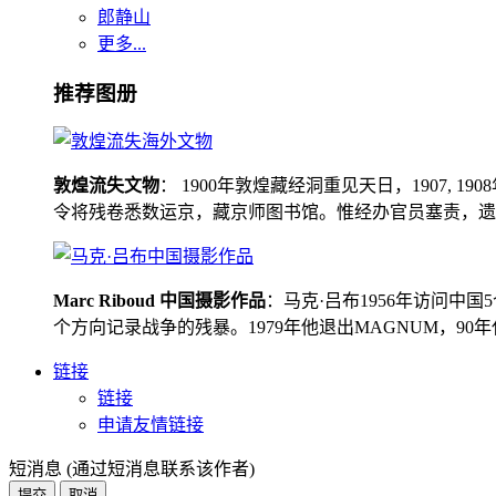
郎静山
更多...
推荐图册
敦煌流失文物
： 1900年敦煌藏经洞重见天日，1907
令将残卷悉数运京，藏京师图书馆。惟经办官员塞责，遗书留在
Marc Riboud 中国摄影作品
：马克·吕布1956年访问
个方向记录战争的残暴。1979年他退出MAGNUM，9
链接
链接
申请友情链接
短消息 (通过短消息联系该作者)