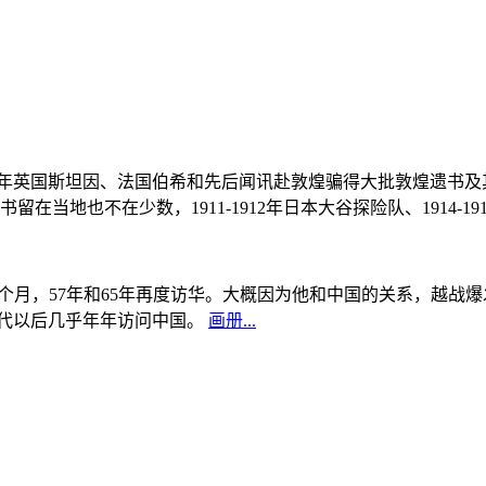
, 1908年英国斯坦因、法国伯希和先后闻讯赴敦煌骗得大批敦煌遗
当地也不在少数，1911-1912年日本大谷探险队、1914-1
中国5个月，57年和65年再度访华。大概因为他和中国的关系，越
0年代以后几乎年年访问中国。
画册...