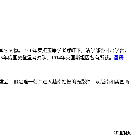
书及其它文物。1910年罗振玉等学者呼吁下，清学部咨甘肃学台，
915年俄国奥登堡考察队、1914年英国斯坦因各有所获。
画册...
战爆发后，他是唯一获许进入越南拍摄的摄影师，从越南和美国两
近期热