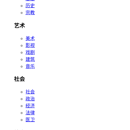
历史
宗教
艺术
美术
影视
戏剧
建筑
音乐
社会
社会
政治
经济
法律
医卫