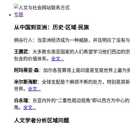
专题
从中国到亚洲：历史·区域·民族
柄谷行人：当亚洲经济成为一种威胁，并且明白了没有与
王赓武
：大多数东南亚国家的人们希望学习他们西边的宗
包含的价值体系。
全文...
阿玛蒂亚·森
：加尔各答算得上是印度甚至是世界上最为
米尔斯海默
：全球支配是个麻烦不断的处方，特别是其新
世界。
全文...
白永瑞
：东亚内外的“二重性周边视角”即以西方为中心
角。
全文...
人文学者分析区域问题