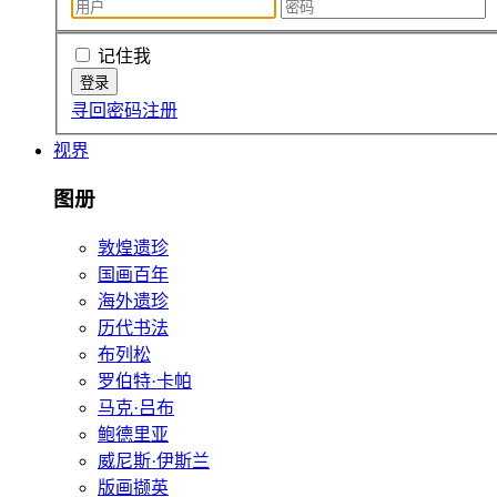
记住我
寻回密码
注册
视界
图册
敦煌遗珍
国画百年
海外遗珍
历代书法
布列松
罗伯特·卡帕
马克·吕布
鲍德里亚
威尼斯·伊斯兰
版画撷英