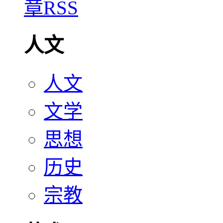
人文
人文
文学
思想
历史
宗教