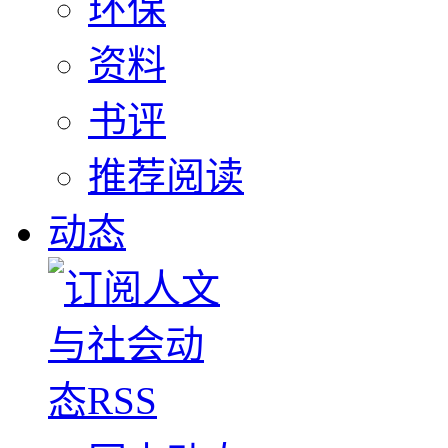
环保
资料
书评
推荐阅读
动态