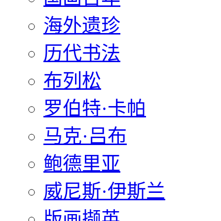
海外遗珍
历代书法
布列松
罗伯特·卡帕
马克·吕布
鲍德里亚
威尼斯·伊斯兰
版画撷英