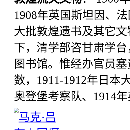
1908年英国斯坦因、
大批敦煌遗书及其它文物
下，清学部咨甘肃学台
图书馆。惟经办官员塞
数，1911-1912年日本
奥登堡考察队、1914