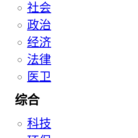
社会
政治
经济
法律
医卫
综合
科技