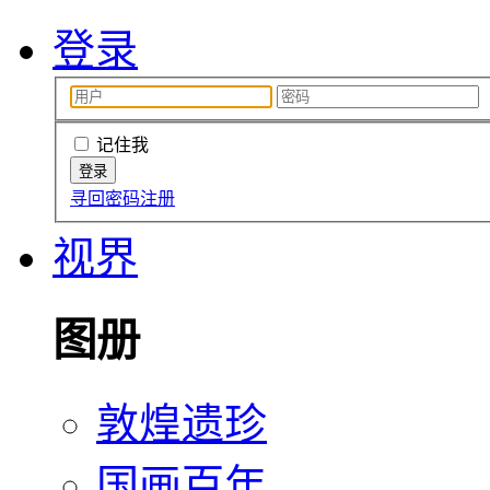
登录
记住我
寻回密码
注册
视界
图册
敦煌遗珍
国画百年