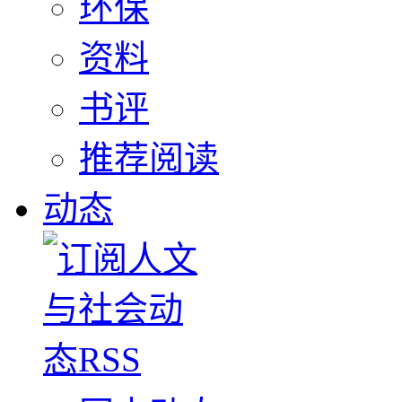
环保
资料
书评
推荐阅读
动态