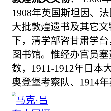
1908年英国斯坦因、
大批敦煌遗书及其它文物
下，清学部咨甘肃学台
图书馆。惟经办官员塞
数，1911-1912年日本
奥登堡考察队、1914