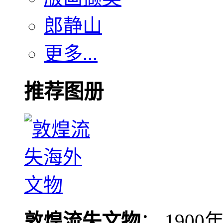
郎静山
更多...
推荐图册
敦煌流失文物
： 190