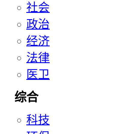
社会
政治
经济
法律
医卫
综合
科技