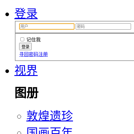
登录
记住我
寻回密码
注册
视界
图册
敦煌遗珍
国画百年