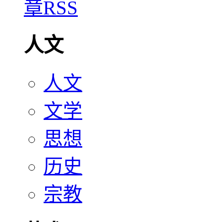
人文
人文
文学
思想
历史
宗教