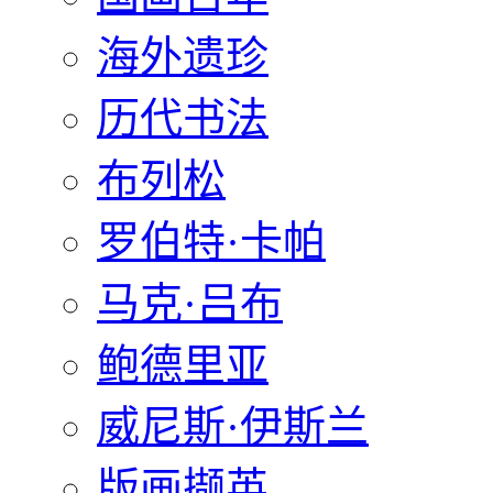
海外遗珍
历代书法
布列松
罗伯特·卡帕
马克·吕布
鲍德里亚
威尼斯·伊斯兰
版画撷英