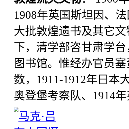
1908年英国斯坦因、
大批敦煌遗书及其它文物
下，清学部咨甘肃学台
图书馆。惟经办官员塞
数，1911-1912年日本
奥登堡考察队、1914