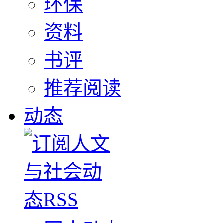
环保
资料
书评
推荐阅读
动态