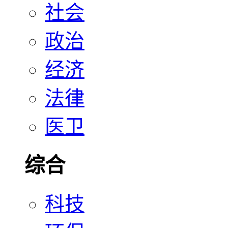
社会
政治
经济
法律
医卫
综合
科技