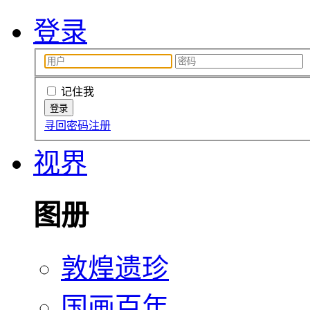
登录
记住我
寻回密码
注册
视界
图册
敦煌遗珍
国画百年