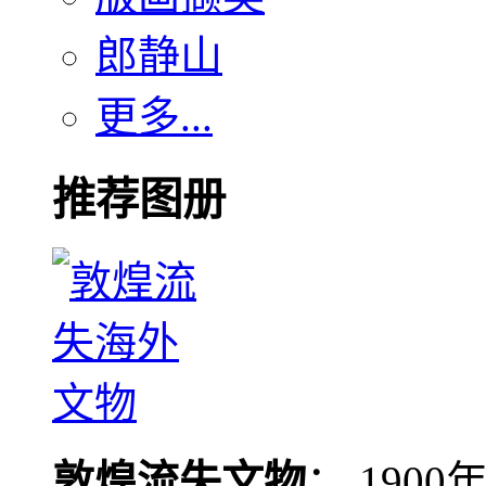
郎静山
更多...
推荐图册
敦煌流失文物
： 190