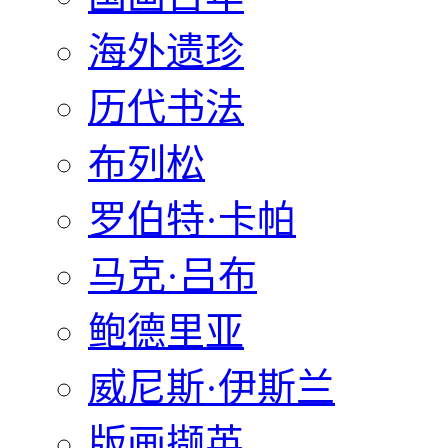
海外遗珍
历代书法
布列松
罗伯特·卡帕
马克·吕布
鲍德里亚
威尼斯·伊斯兰
版画撷英