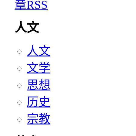
人文
人文
文学
思想
历史
宗教