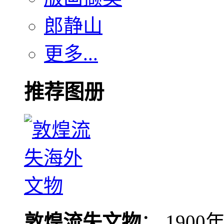
郎静山
更多...
推荐图册
敦煌流失文物
： 190