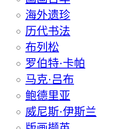
海外遗珍
历代书法
布列松
罗伯特·卡帕
马克·吕布
鲍德里亚
威尼斯·伊斯兰
版画撷英