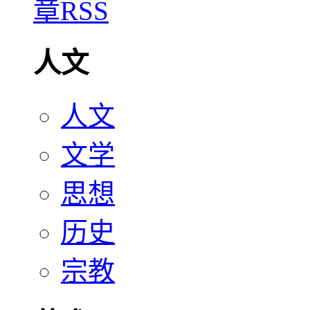
人文
人文
文学
思想
历史
宗教