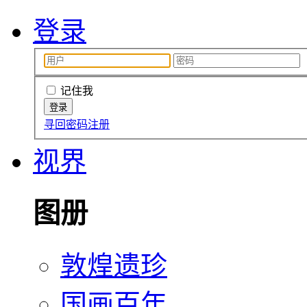
登录
记住我
寻回密码
注册
视界
图册
敦煌遗珍
国画百年