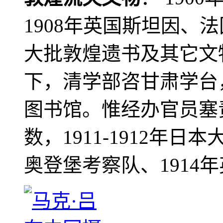
1908年英国斯坦因、
大批敦煌遗书及其它文物
下，清学部咨甘肃学台
图书馆。惟经办官员塞
数，1911-1912年日本
奥登堡考察队、1914