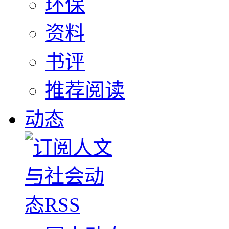
环保
资料
书评
推荐阅读
动态