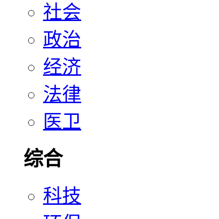
社会
政治
经济
法律
医卫
综合
科技