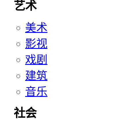
艺术
美术
影视
戏剧
建筑
音乐
社会