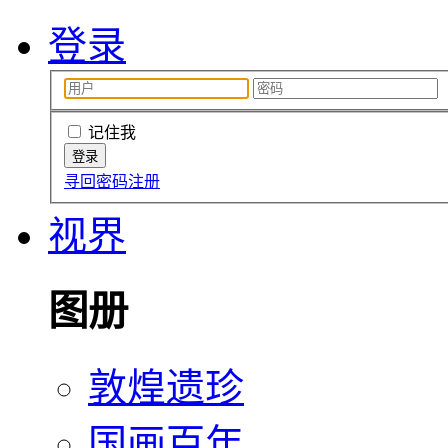
登录
记住我
寻回密码
注册
视界
图册
敦煌遗珍
国画百年