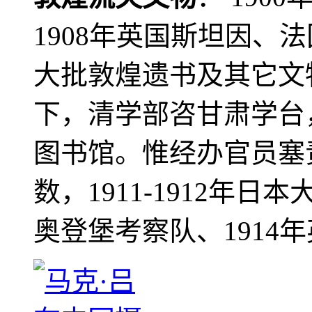
1908年英国斯坦因、
大批敦煌遗书及其它文物
下，清学部咨甘肃学台
图书馆。惟经办官员塞
数，1911-1912年日本
奥登堡考察队、1914