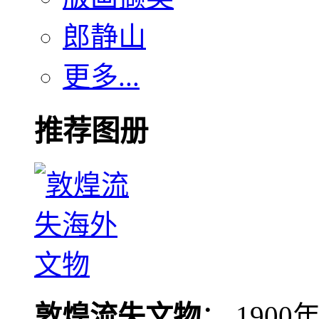
郎静山
更多...
推荐图册
敦煌流失文物
： 190