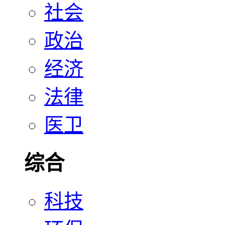
社会
政治
经济
法律
医卫
综合
科技