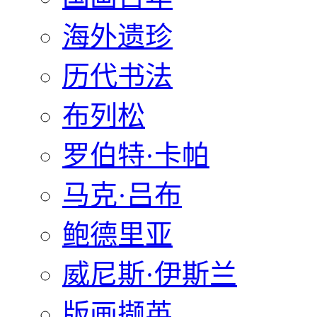
海外遗珍
历代书法
布列松
罗伯特·卡帕
马克·吕布
鲍德里亚
威尼斯·伊斯兰
版画撷英