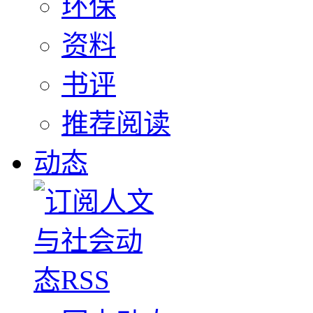
环保
资料
书评
推荐阅读
动态