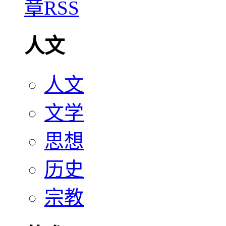
人文
人文
文学
思想
历史
宗教