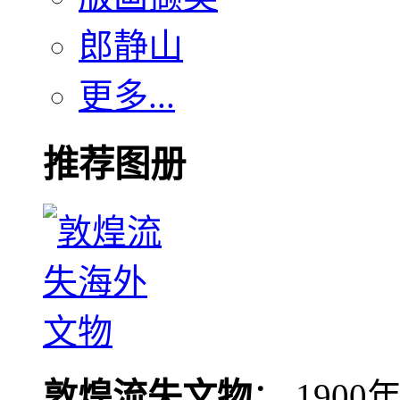
郎静山
更多...
推荐图册
敦煌流失文物
： 190