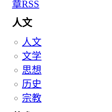
人文
人文
文学
思想
历史
宗教