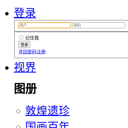
登录
记住我
寻回密码
注册
视界
图册
敦煌遗珍
国画百年