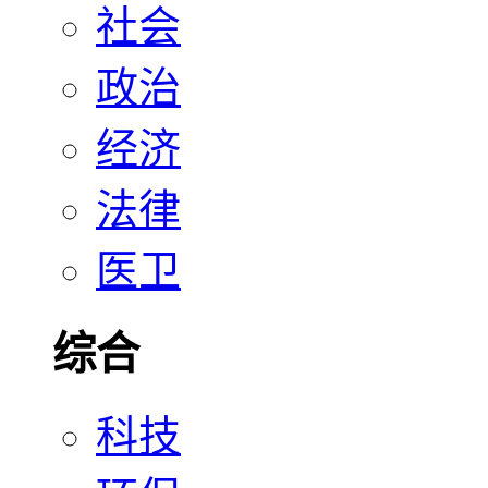
社会
政治
经济
法律
医卫
综合
科技