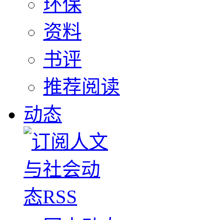
环保
资料
书评
推荐阅读
动态