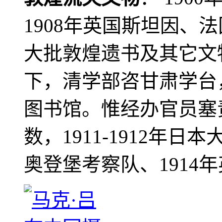
1908年英国斯坦因、
大批敦煌遗书及其它文物
下，清学部咨甘肃学台
图书馆。惟经办官员塞
数，1911-1912年日本
奥登堡考察队、1914