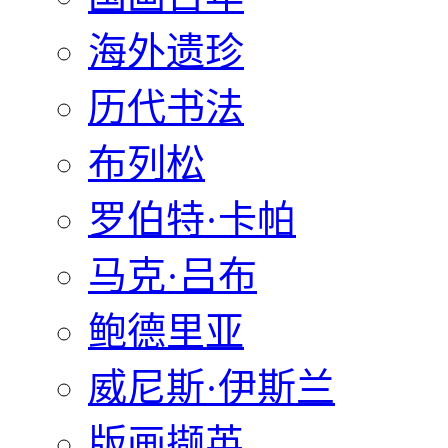
海外遗珍
历代书法
布列松
罗伯特·卡帕
马克·吕布
鲍德里亚
威尼斯·伊斯兰
版画撷英