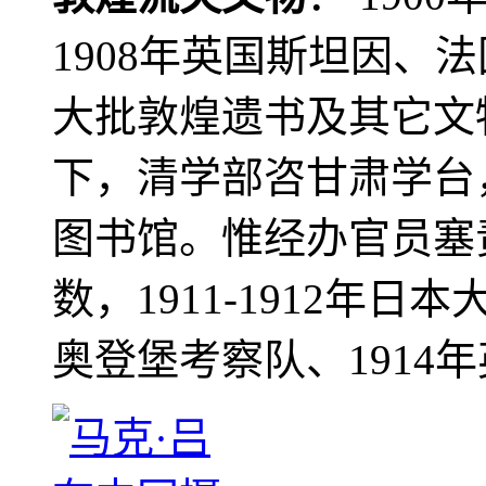
1908年英国斯坦因、
大批敦煌遗书及其它文物
下，清学部咨甘肃学台
图书馆。惟经办官员塞
数，1911-1912年日本
奥登堡考察队、1914