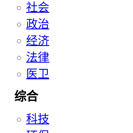
社会
政治
经济
法律
医卫
综合
科技