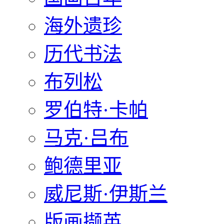
海外遗珍
历代书法
布列松
罗伯特·卡帕
马克·吕布
鲍德里亚
威尼斯·伊斯兰
版画撷英