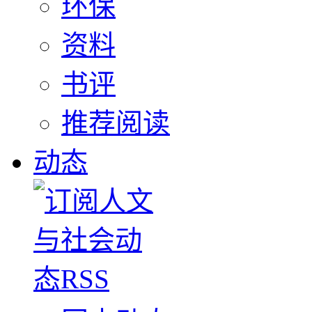
环保
资料
书评
推荐阅读
动态