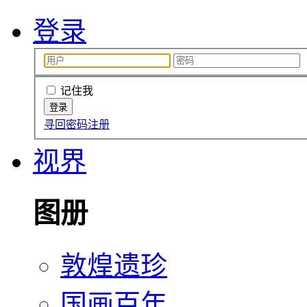
登录
记住我
寻回密码
注册
视界
图册
敦煌遗珍
国画百年