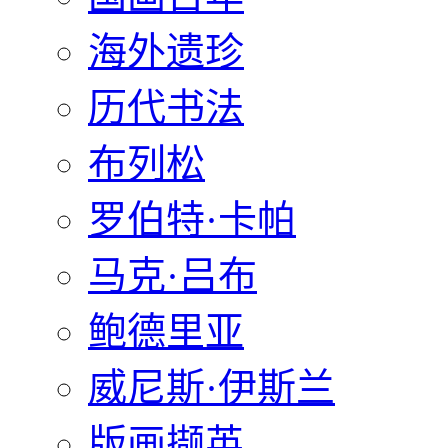
海外遗珍
历代书法
布列松
罗伯特·卡帕
马克·吕布
鲍德里亚
威尼斯·伊斯兰
版画撷英