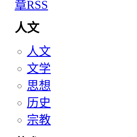
人文
人文
文学
思想
历史
宗教