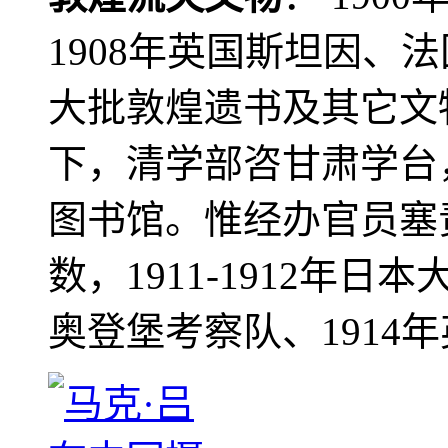
1908年英国斯坦因、
大批敦煌遗书及其它文物
下，清学部咨甘肃学台
图书馆。惟经办官员塞
数，1911-1912年日本
奥登堡考察队、1914