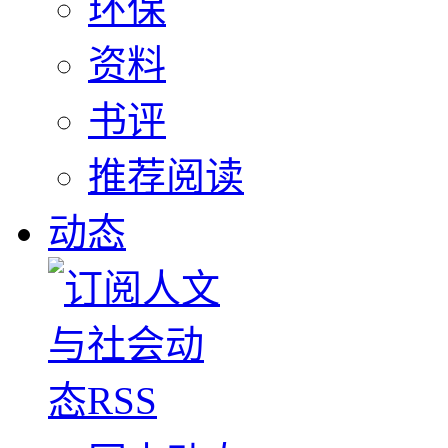
环保
资料
书评
推荐阅读
动态