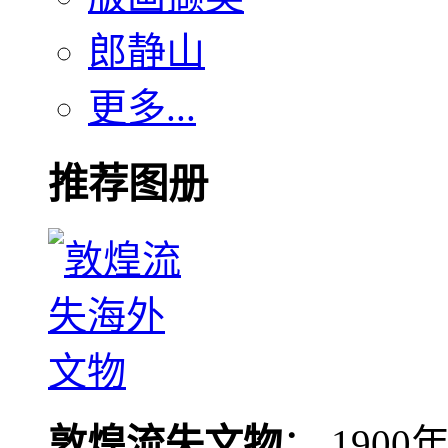
郎静山
更多...
推荐图册
敦煌流失文物
： 190