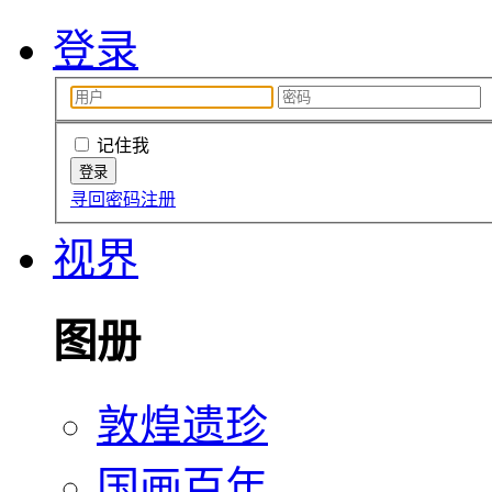
登录
记住我
寻回密码
注册
视界
图册
敦煌遗珍
国画百年