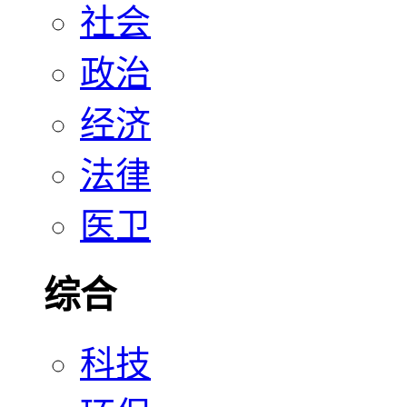
社会
政治
经济
法律
医卫
综合
科技