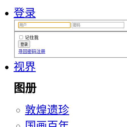
登录
记住我
寻回密码
注册
视界
图册
敦煌遗珍
国画百年