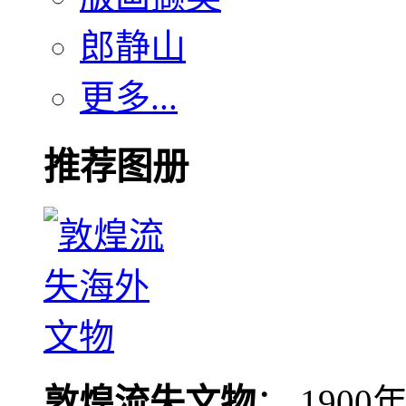
郎静山
更多...
推荐图册
敦煌流失文物
： 190