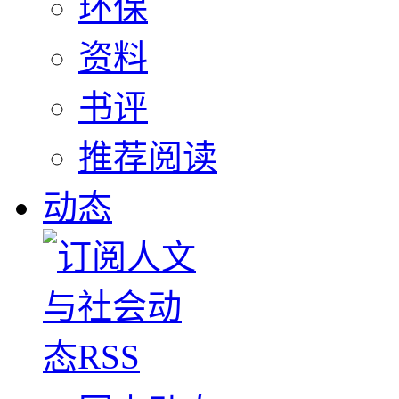
环保
资料
书评
推荐阅读
动态