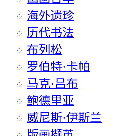
海外遗珍
历代书法
布列松
罗伯特·卡帕
马克·吕布
鲍德里亚
威尼斯·伊斯兰
版画撷英