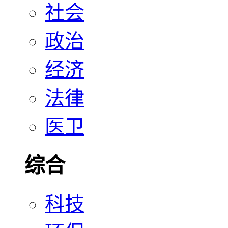
社会
政治
经济
法律
医卫
综合
科技