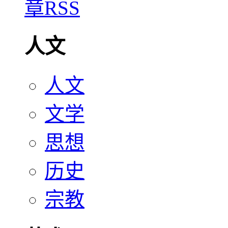
人文
人文
文学
思想
历史
宗教