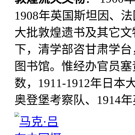
1908年英国斯坦因、
大批敦煌遗书及其它文物
下，清学部咨甘肃学台
图书馆。惟经办官员塞
数，1911-1912年日本
奥登堡考察队、1914