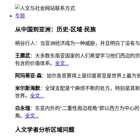
专题
从中国到亚洲：历史·区域·民族
柄谷行人：当亚洲经济成为一种威胁，并且明白了没有与
王赓武
：大多数东南亚国家的人们希望学习他们西边的宗
包含的价值体系。
全文...
阿玛蒂亚·森
：加尔各答算得上是印度甚至是世界上最为
米尔斯海默
：全球支配是个麻烦不断的处方，特别是其新
世界。
全文...
白永瑞
：东亚内外的“二重性周边视角”即以西方为中心
角。
全文...
人文学者分析区域问题