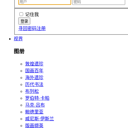
记住我
寻回密码
注册
视界
图册
敦煌遗珍
国画百年
海外遗珍
历代书法
布列松
罗伯特·卡帕
马克·吕布
鲍德里亚
威尼斯·伊斯兰
版画撷英