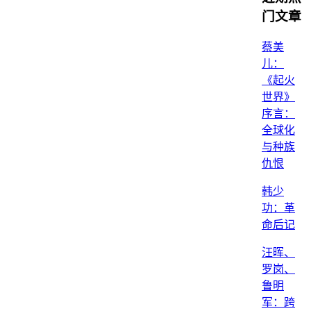
门文章
蔡美
儿：
《起火
世界》
序言：
全球化
与种族
仇恨
韩少
功：革
命后记
汪晖、
罗岗、
鲁明
军：跨