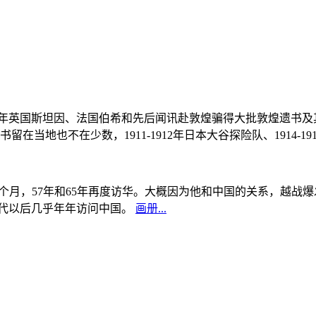
, 1908年英国斯坦因、法国伯希和先后闻讯赴敦煌骗得大批敦煌遗
当地也不在少数，1911-1912年日本大谷探险队、1914-1
中国5个月，57年和65年再度访华。大概因为他和中国的关系，越
0年代以后几乎年年访问中国。
画册...