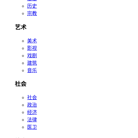
历史
宗教
艺术
美术
影视
戏剧
建筑
音乐
社会
社会
政治
经济
法律
医卫