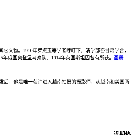
书及其它文物。1910年罗振玉等学者呼吁下，清学部咨甘肃学台，
915年俄国奥登堡考察队、1914年英国斯坦因各有所获。
画册...
战爆发后，他是唯一获许进入越南拍摄的摄影师，从越南和美国两
近期热