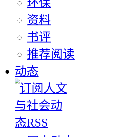
环保
资料
书评
推荐阅读
动态