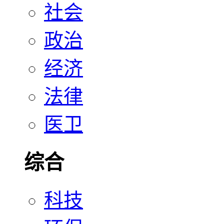
社会
政治
经济
法律
医卫
综合
科技