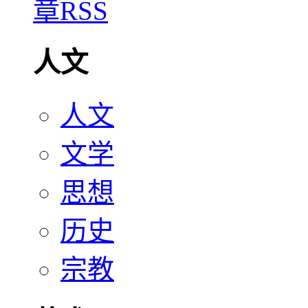
人文
人文
文学
思想
历史
宗教