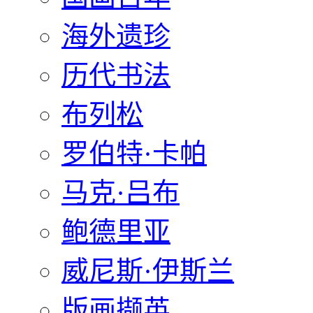
海外遗珍
历代书法
布列松
罗伯特·卡帕
马克·吕布
鲍德里亚
威尼斯·伊斯兰
版画撷英