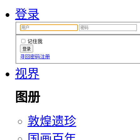
登录
记住我
寻回密码
注册
视界
图册
敦煌遗珍
国画百年