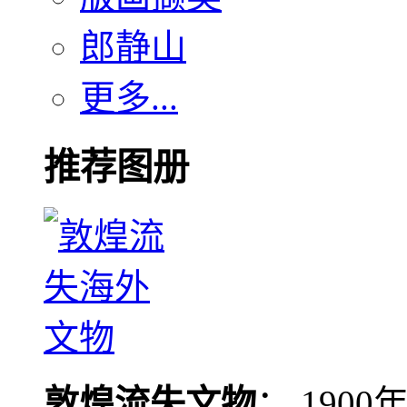
郎静山
更多...
推荐图册
敦煌流失文物
： 190