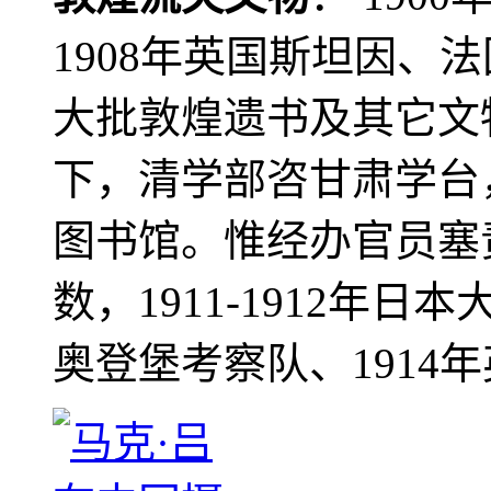
1908年英国斯坦因、
大批敦煌遗书及其它文物
下，清学部咨甘肃学台
图书馆。惟经办官员塞
数，1911-1912年日本
奥登堡考察队、1914