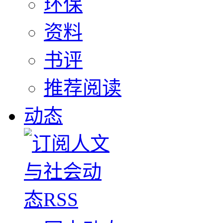
环保
资料
书评
推荐阅读
动态