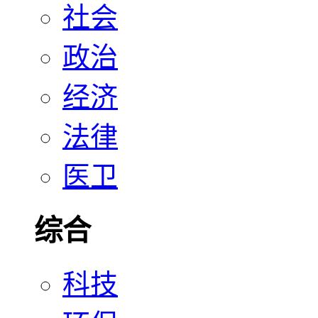
社会
政治
经济
法律
医卫
综合
科技