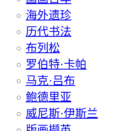
海外遗珍
历代书法
布列松
罗伯特·卡帕
马克·吕布
鲍德里亚
威尼斯·伊斯兰
版画撷英