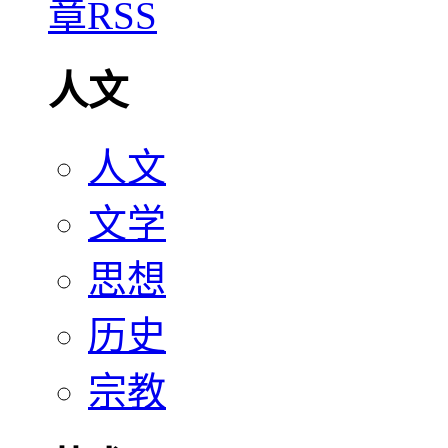
人文
人文
文学
思想
历史
宗教