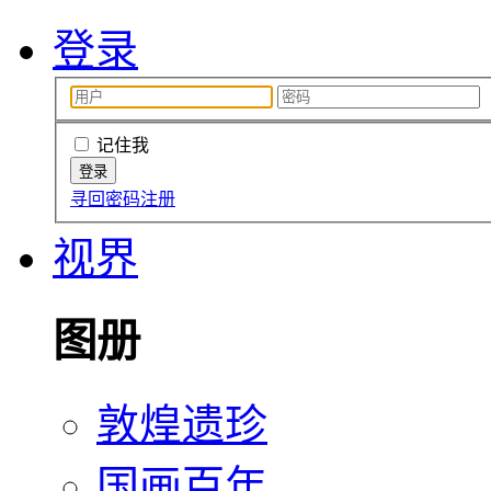
登录
记住我
寻回密码
注册
视界
图册
敦煌遗珍
国画百年