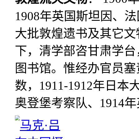
1908年英国斯坦因、
大批敦煌遗书及其它文物
下，清学部咨甘肃学台
图书馆。惟经办官员塞
数，1911-1912年日本
奥登堡考察队、1914