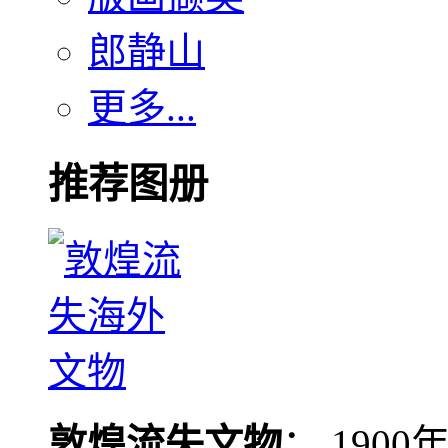
郎静山
更多...
推荐图册
敦煌流失文物
： 190