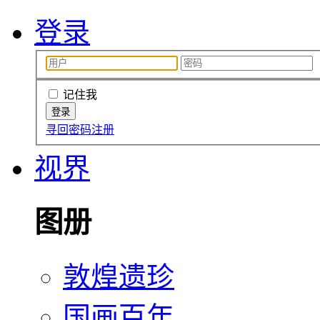
登录
记住我
寻回密码
注册
视界
图册
敦煌遗珍
国画百年