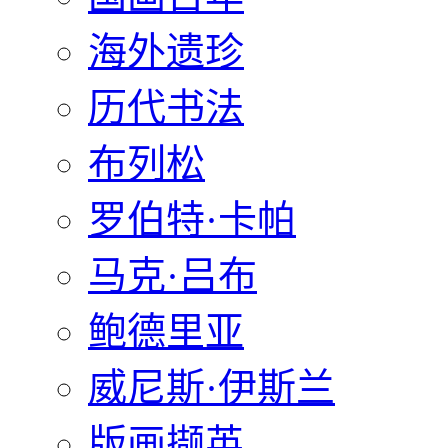
海外遗珍
历代书法
布列松
罗伯特·卡帕
马克·吕布
鲍德里亚
威尼斯·伊斯兰
版画撷英