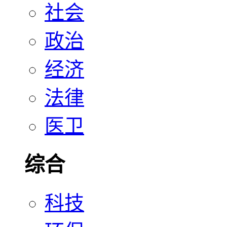
社会
政治
经济
法律
医卫
综合
科技