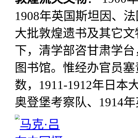
1908年英国斯坦因、
大批敦煌遗书及其它文物
下，清学部咨甘肃学台
图书馆。惟经办官员塞
数，1911-1912年日本
奥登堡考察队、1914