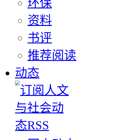
环保
资料
书评
推荐阅读
动态