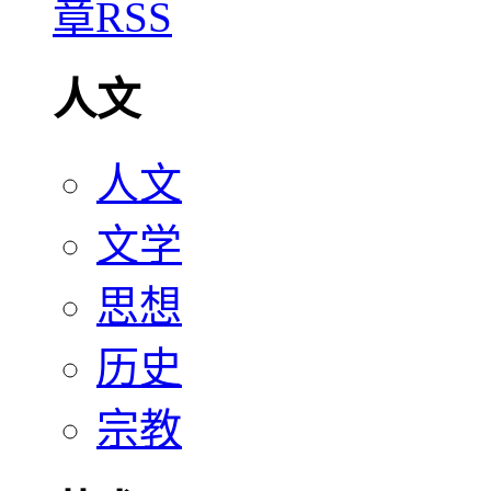
人文
人文
文学
思想
历史
宗教