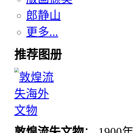
郎静山
更多...
推荐图册
敦煌流失文物
： 190