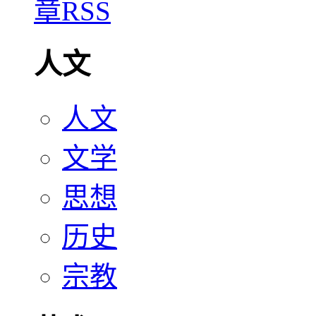
人文
人文
文学
思想
历史
宗教