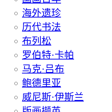
海外遗珍
历代书法
布列松
罗伯特·卡帕
马克·吕布
鲍德里亚
威尼斯·伊斯兰
版画撷英