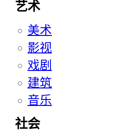
艺术
美术
影视
戏剧
建筑
音乐
社会