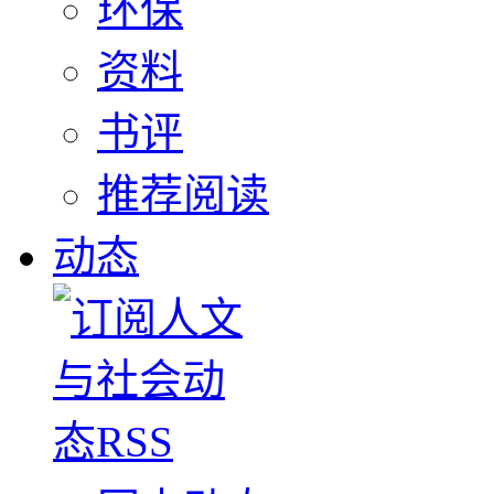
环保
资料
书评
推荐阅读
动态