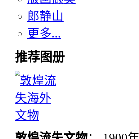
郎静山
更多...
推荐图册
敦煌流失文物
： 190