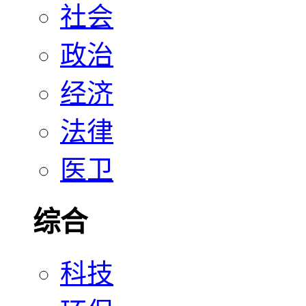
社会
政治
经济
法律
医卫
综合
科技