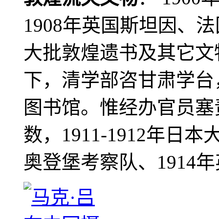
1908年英国斯坦因、
大批敦煌遗书及其它文物
下，清学部咨甘肃学台
图书馆。惟经办官员塞
数，1911-1912年日本
奥登堡考察队、1914