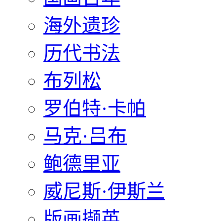
海外遗珍
历代书法
布列松
罗伯特·卡帕
马克·吕布
鲍德里亚
威尼斯·伊斯兰
版画撷英