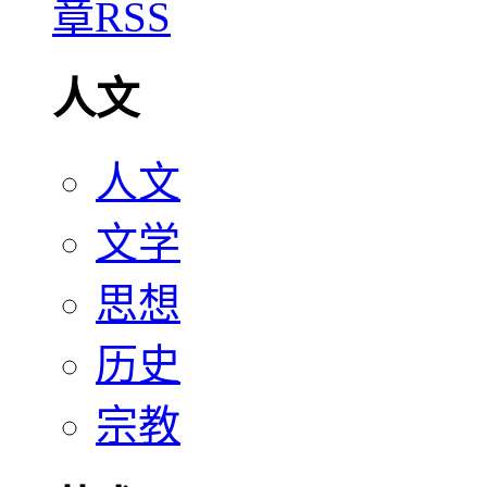
人文
人文
文学
思想
历史
宗教