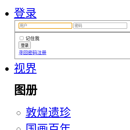
登录
记住我
寻回密码
注册
视界
图册
敦煌遗珍
国画百年