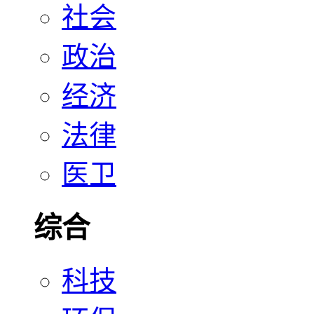
社会
政治
经济
法律
医卫
综合
科技