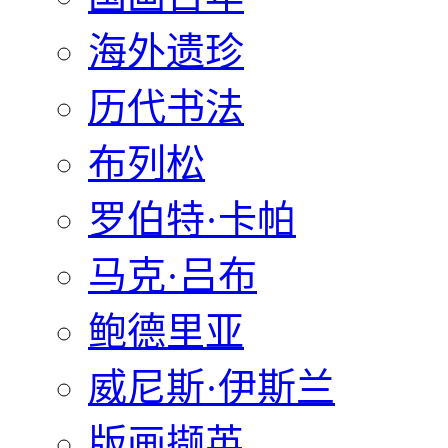
海外遗珍
历代书法
布列松
罗伯特·卡帕
马克·吕布
鲍德里亚
威尼斯·伊斯兰
版画撷英