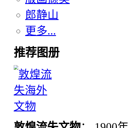
郎静山
更多...
推荐图册
敦煌流失文物
： 190