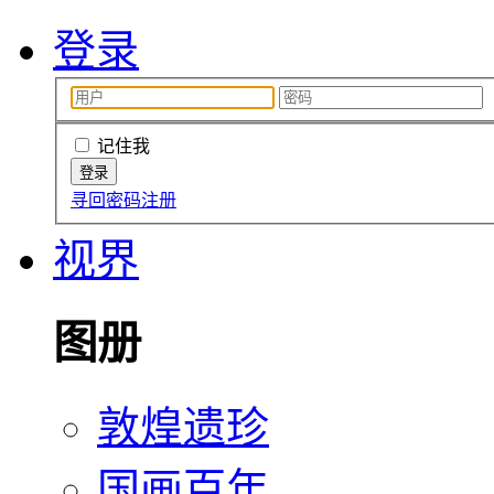
登录
记住我
寻回密码
注册
视界
图册
敦煌遗珍
国画百年