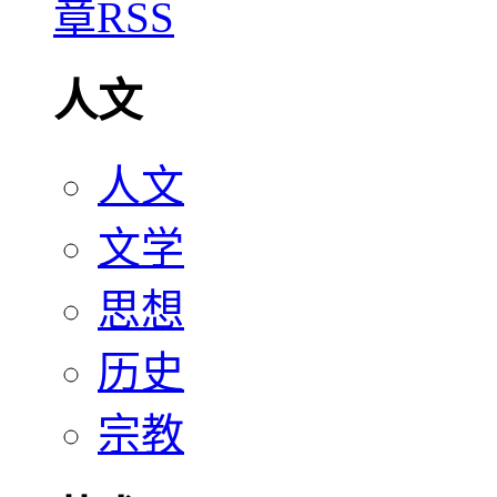
人文
人文
文学
思想
历史
宗教