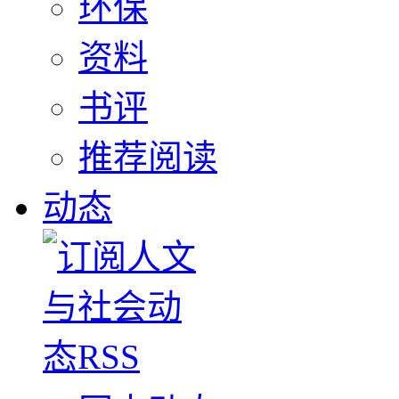
环保
资料
书评
推荐阅读
动态