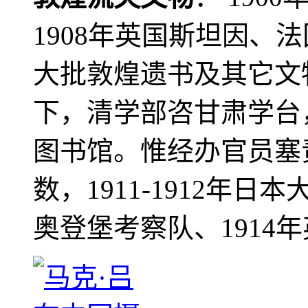
1908年英国斯坦因、
大批敦煌遗书及其它文物
下，清学部咨甘肃学台
图书馆。惟经办官员塞
数，1911-1912年日本
奥登堡考察队、1914