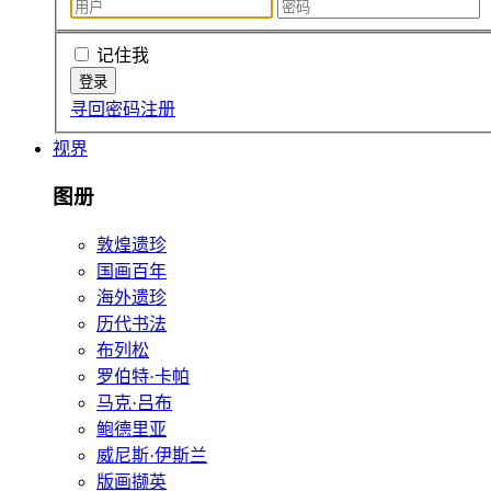
记住我
寻回密码
注册
视界
图册
敦煌遗珍
国画百年
海外遗珍
历代书法
布列松
罗伯特·卡帕
马克·吕布
鲍德里亚
威尼斯·伊斯兰
版画撷英