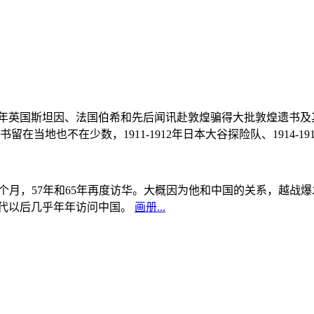
, 1908年英国斯坦因、法国伯希和先后闻讯赴敦煌骗得大批敦煌遗
当地也不在少数，1911-1912年日本大谷探险队、1914-1
中国5个月，57年和65年再度访华。大概因为他和中国的关系，越
0年代以后几乎年年访问中国。
画册...