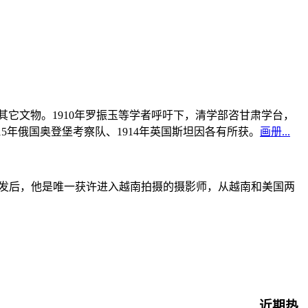
书及其它文物。1910年罗振玉等学者呼吁下，清学部咨甘肃学台，
915年俄国奥登堡考察队、1914年英国斯坦因各有所获。
画册...
战爆发后，他是唯一获许进入越南拍摄的摄影师，从越南和美国两
近期热