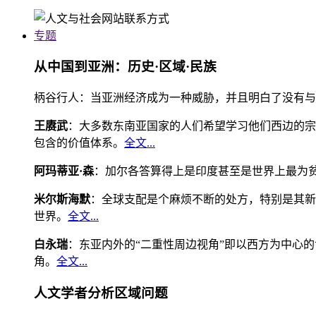
专题
从中国到亚洲：历史·区域·民族
柄谷行人：当亚洲经济成为一种威胁，并且明白了没有与
王赓武
：大多数东南亚国家的人们希望学习他们西边的宗
包含的价值体系。
全文...
阿玛蒂亚·森
：加尔各答算得上是印度甚至是世界上最为
米尔斯海默
：全球支配是个麻烦不断的处方，特别是其新
世界。
全文...
白永瑞
：东亚内外的“二重性周边视角”即以西方为中心
角。
全文...
人文学者分析区域问题