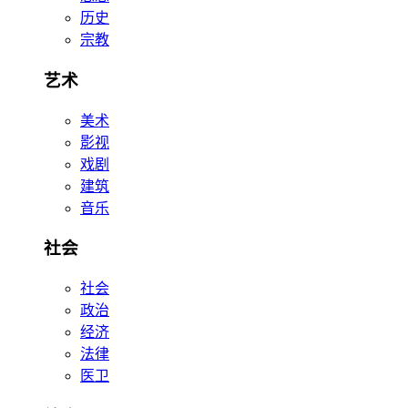
历史
宗教
艺术
美术
影视
戏剧
建筑
音乐
社会
社会
政治
经济
法律
医卫