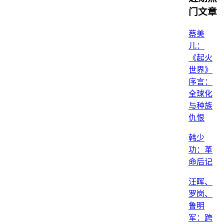
门文章
蔡美
儿：
《起火
世界》
序言：
全球化
与种族
仇恨
韩少
功：革
命后记
汪晖、
罗岗、
鲁明
军：跨