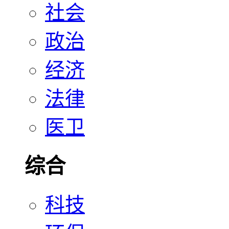
社会
政治
经济
法律
医卫
综合
科技