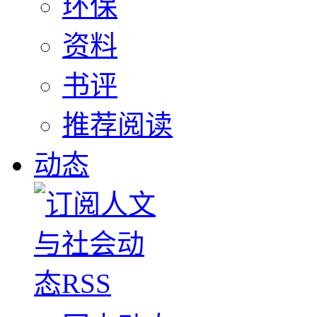
环保
资料
书评
推荐阅读
动态