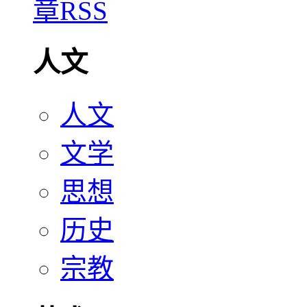
人文
人文
文学
思想
历史
宗教