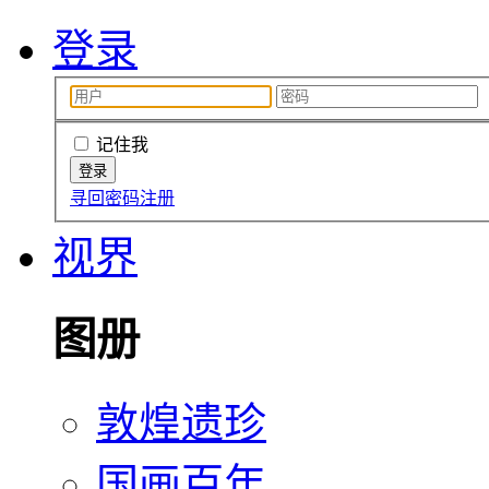
登录
记住我
寻回密码
注册
视界
图册
敦煌遗珍
国画百年