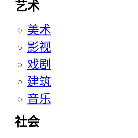
艺术
美术
影视
戏剧
建筑
音乐
社会