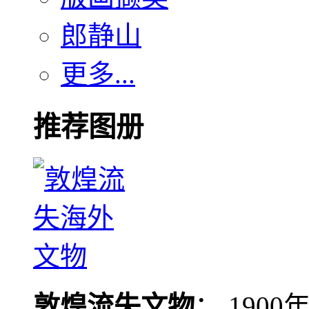
郎静山
更多...
推荐图册
敦煌流失文物
： 190