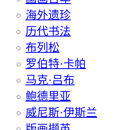
海外遗珍
历代书法
布列松
罗伯特·卡帕
马克·吕布
鲍德里亚
威尼斯·伊斯兰
版画撷英