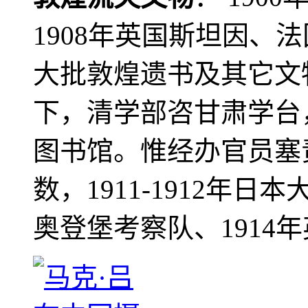
1908年英国斯坦因、
大批敦煌遗书及其它文物
下，清学部咨甘肃学台
图书馆。惟经办官员塞
数，1911-1912年日本
奥登堡考察队、1914